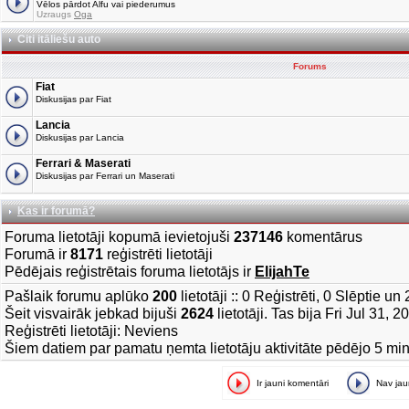
Vēlos pārdot Alfu vai piederumus
Uzraugs
Oga
Citi itāliešu auto
Forums
Fiat
Diskusijas par Fiat
Lancia
Diskusijas par Lancia
Ferrari & Maserati
Diskusijas par Ferrari un Maserati
Kas ir forumā?
Foruma lietotāji kopumā ievietojuši
237146
komentārus
Forumā ir
8171
reģistrēti lietotāji
Pēdējais reģistrētais foruma lietotājs ir
ElijahTe
Pašlaik forumu aplūko
200
lietotāji :: 0 Reģistrēti, 0 Slēptie u
Šeit visvairāk jebkad bijuši
2624
lietotāji. Tas bija Fri Jul 31, 
Reģistrēti lietotāji: Neviens
Šiem datiem par pamatu ņemta lietotāju aktivitāte pēdējo 5 mi
Ir jauni komentāri
Nav ja