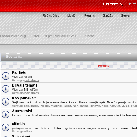
Reģistrēties
Meklēt
Forums
Garāža
Servisi
Pašlaik ir Mon Aug 10, 2026 2:20 pm | Visi laiki ir GMT + 3 Stundas
Sociācija
Forums
Par lietu
Viss par Alfām
Uzraugs
palaidniex
Brīvais temats
Viss par NE- Alfām
Uzraugs
palaidniex
Kas jaunāks?
Šajā forumā Administrācija ievieto ziņas, kas attēlojas pirmajā lapā. Te arī ir pieejams ziņu
Uzraugi
palaidniex
,
Presto
,
MartinsT
,
altez
,
Nr.7
,
ralfins
,
dlhawk
,
riexc
,
AROMS 2015
,
Rud
Autoservisi
Labas un ne tik labas atsauksmes un pieredzes ar servisiem, kuros remontē Alfa Romeo
alfisti.lv
jautājumi saistīti ar alfisti.lv darbību- reģistrēšanas, izmaiņas, servisi, garāžas, ikonas, bild
Uzraugs
elbee
Salidojumi