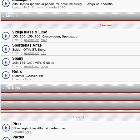
Alfa Romeo īpašnieku pasākumi, notikumi, tusiņi... Latvijā un ārvalstīs
Uzraugi
Nr.7
,
Rudens Leģenda 2016
Modeļi
Forums
Vidējā klase & Limo
155; 156; 159; 166; Crosswagon; Sportwagon
Uzraugi
palaidniex
,
smic
Sportiskās Alfas
Spider; GTV; GT; Brera
Uzraugi
palaidniex
,
Edc
Spaiņi
145; 146; 147; MiTo; Giuletta
Uzraugi
palaidniex
,
bugo
Retro
Oldtimer, Classical etc.
Uzraugs
Oga
Tirdziņš
Forums
Pirkt
Vēlos iegādāties Alfu vai piederumus
Uzraugs
Oga
Pārdot