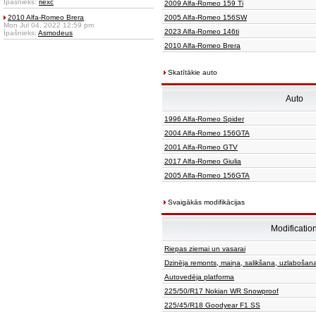
Īpašnieks:
riexc
2009 Alfa-Romeo 159 Ti
2010 Alfa-Romeo Brera
2005 Alfa-Romeo 156SW
Mon Jul 04, 2022 12:59 pm
2023 Alfa-Romeo 146ti
Īpašnieks:
Asmodeus
2010 Alfa-Romeo Brera
Skatītākie auto
Auto
1996 Alfa-Romeo Spider
2004 Alfa-Romeo 156GTA
2001 Alfa-Romeo GTV
2017 Alfa-Romeo Giulia
2005 Alfa-Romeo 156GTA
Svaigākās modifikācijas
Modificatio
Riepas ziemai un vasarai
Dzinēja remonts, maiņa, salikšana, uzlabošan
Autovedēja platforma
225/50/R17 Nokian WR Snowproof
225/45/R18 Goodyear F1 SS