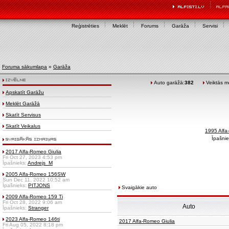
Reģistrēties
Meklēt
Forums
Garāža
Servisi
Foruma sākumlapa
»
Garāža
Auto garāžā:
382
Veiktās mo
Apskatīt Garāžu
Meklēt Garāžā
Skatīt Servisus
Skatīt Veikalus
1995 Alf
Īpašnie
2017 Alfa-Romeo Giulia
Fri Oct 27, 2023 4:53 pm
Īpašnieks:
Andrejs_M
2005 Alfa-Romeo 156SW
Sun Dec 11, 2022 10:52 am
Īpašnieks:
PITJONS
Svaigākie auto
2009 Alfa-Romeo 159 Ti
Fri Oct 28, 2022 9:06 am
Auto
Īpašnieks:
Stranger
2023 Alfa-Romeo 146ti
2017 Alfa-Romeo Giulia
Fri Aug 05, 2022 8:18 pm