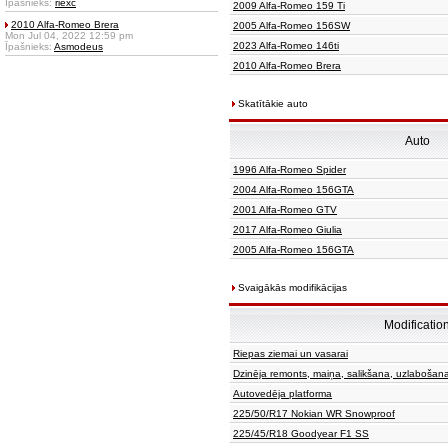
Īpašnieks:
riexc
2009 Alfa-Romeo 159 Ti
2010 Alfa-Romeo Brera
2005 Alfa-Romeo 156SW
Mon Jul 04, 2022 12:59 pm
2023 Alfa-Romeo 146ti
Īpašnieks:
Asmodeus
2010 Alfa-Romeo Brera
Skatītākie auto
Auto
1996 Alfa-Romeo Spider
2004 Alfa-Romeo 156GTA
2001 Alfa-Romeo GTV
2017 Alfa-Romeo Giulia
2005 Alfa-Romeo 156GTA
Svaigākās modifikācijas
Modificatio
Riepas ziemai un vasarai
Dzinēja remonts, maiņa, salikšana, uzlabošan
Autovedēja platforma
225/50/R17 Nokian WR Snowproof
225/45/R18 Goodyear F1 SS