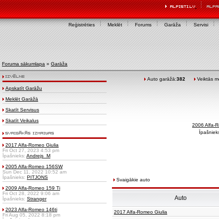
Reģistrēties
Meklēt
Forums
Garāža
Servisi
Foruma sākumlapa
»
Garāža
Auto garāžā:
382
Veiktās mo
Apskatīt Garāžu
Meklēt Garāžā
Skatīt Servisus
Skatīt Veikalus
2006 Alfa
Īpašniek
2017 Alfa-Romeo Giulia
Fri Oct 27, 2023 4:53 pm
Īpašnieks:
Andrejs_M
2005 Alfa-Romeo 156SW
Sun Dec 11, 2022 10:52 am
Īpašnieks:
PITJONS
Svaigākie auto
2009 Alfa-Romeo 159 Ti
Fri Oct 28, 2022 9:06 am
Auto
Īpašnieks:
Stranger
2023 Alfa-Romeo 146ti
2017 Alfa-Romeo Giulia
Fri Aug 05, 2022 8:18 pm