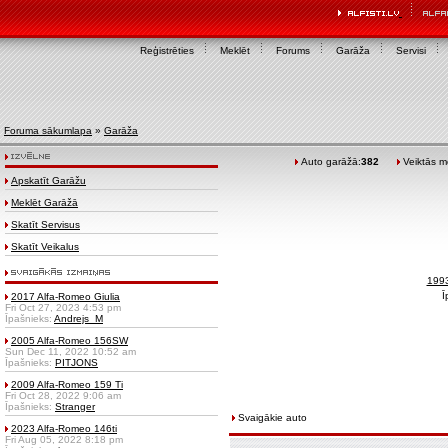
Reģistrēties
Meklēt
Forums
Garāža
Servisi
Foruma sākumlapa
»
Garāža
Auto garāžā:
382
Veiktās mo
Apskatīt Garāžu
Meklēt Garāžā
Skatīt Servisus
Skatīt Veikalus
1993
Ī
2017 Alfa-Romeo Giulia
Fri Oct 27, 2023 4:53 pm
Īpašnieks:
Andrejs_M
2005 Alfa-Romeo 156SW
Sun Dec 11, 2022 10:52 am
Īpašnieks:
PITJONS
2009 Alfa-Romeo 159 Ti
Fri Oct 28, 2022 9:06 am
Īpašnieks:
Stranger
Svaigākie auto
2023 Alfa-Romeo 146ti
Fri Aug 05, 2022 8:18 pm