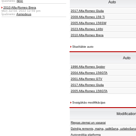
Īpašnieks:
riexc
Auto
2010 Alfa-Romeo Brera
Mon Jul 04, 2022 12:59 pm
2017 Alfa-Romeo Giulia
Īpašnieks:
Asmodeus
2009 Alfa-Romeo 159 Ti
2005 Alfa-Romeo 156SW
2023 Alfa-Romeo 146ti
2010 Alfa-Romeo Brera
Skatītākie auto
Auto
1996 Alfa-Romeo Spider
2004 Alfa-Romeo 156GTA
2001 Alfa-Romeo GTV
2017 Alfa-Romeo Giulia
2005 Alfa-Romeo 156GTA
Svaigākās modifikācijas
Modificatio
Riepas ziemai un vasarai
Dzinēja remonts, maiņa, salikšana, uzlabošan
Autovedēja platforma