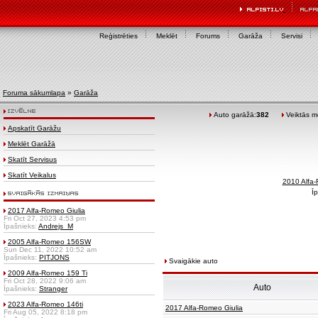
Reģistrēties
Meklēt
Forums
Garāža
Servisi
Foruma sākumlapa
»
Garāža
Auto garāžā:
382
Veiktās mo
Apskatīt Garāžu
Meklēt Garāžā
Skatīt Servisus
Skatīt Veikalus
2010 Alfa
Īp
2017 Alfa-Romeo Giulia
Fri Oct 27, 2023 4:53 pm
Īpašnieks:
Andrejs_M
2005 Alfa-Romeo 156SW
Sun Dec 11, 2022 10:52 am
Īpašnieks:
PITJONS
Svaigākie auto
2009 Alfa-Romeo 159 Ti
Fri Oct 28, 2022 9:06 am
Auto
Īpašnieks:
Stranger
2023 Alfa-Romeo 146ti
2017 Alfa-Romeo Giulia
Fri Aug 05, 2022 8:18 pm