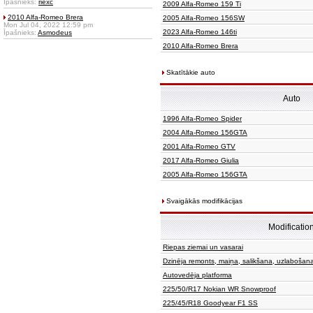
Īpašnieks:
riexc
2009 Alfa-Romeo 159 Ti
2010 Alfa-Romeo Brera
2005 Alfa-Romeo 156SW
Mon Jul 04, 2022 12:59 pm
2023 Alfa-Romeo 146ti
Īpašnieks:
Asmodeus
2010 Alfa-Romeo Brera
Skatītākie auto
Auto
1996 Alfa-Romeo Spider
2004 Alfa-Romeo 156GTA
2001 Alfa-Romeo GTV
2017 Alfa-Romeo Giulia
2005 Alfa-Romeo 156GTA
Svaigākās modifikācijas
Modificatio
Riepas ziemai un vasarai
Dzinēja remonts, maiņa, salikšana, uzlabošan
Autovedēja platforma
225/50/R17 Nokian WR Snowproof
225/45/R18 Goodyear F1 SS