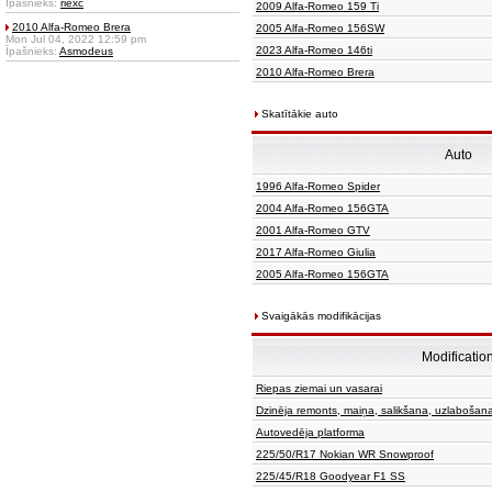
Īpašnieks:
riexc
2009 Alfa-Romeo 159 Ti
2010 Alfa-Romeo Brera
2005 Alfa-Romeo 156SW
Mon Jul 04, 2022 12:59 pm
2023 Alfa-Romeo 146ti
Īpašnieks:
Asmodeus
2010 Alfa-Romeo Brera
Skatītākie auto
Auto
1996 Alfa-Romeo Spider
2004 Alfa-Romeo 156GTA
2001 Alfa-Romeo GTV
2017 Alfa-Romeo Giulia
2005 Alfa-Romeo 156GTA
Svaigākās modifikācijas
Modificatio
Riepas ziemai un vasarai
Dzinēja remonts, maiņa, salikšana, uzlabošan
Autovedēja platforma
225/50/R17 Nokian WR Snowproof
225/45/R18 Goodyear F1 SS