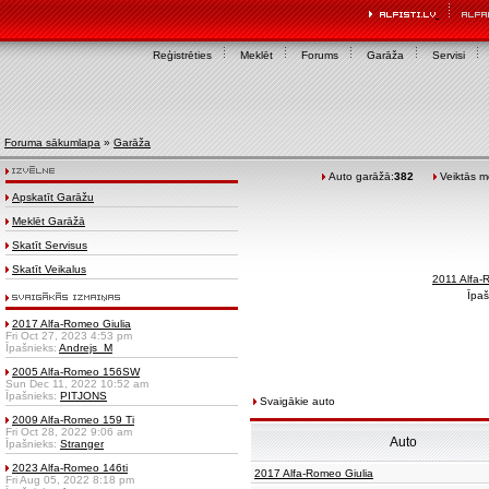
Reģistrēties
Meklēt
Forums
Garāža
Servisi
Foruma sākumlapa
»
Garāža
Auto garāžā:
382
Veiktās mo
Apskatīt Garāžu
Meklēt Garāžā
Skatīt Servisus
Skatīt Veikalus
2011 Alfa-
Īpaš
2017 Alfa-Romeo Giulia
Fri Oct 27, 2023 4:53 pm
Īpašnieks:
Andrejs_M
2005 Alfa-Romeo 156SW
Sun Dec 11, 2022 10:52 am
Īpašnieks:
PITJONS
Svaigākie auto
2009 Alfa-Romeo 159 Ti
Fri Oct 28, 2022 9:06 am
Auto
Īpašnieks:
Stranger
2023 Alfa-Romeo 146ti
2017 Alfa-Romeo Giulia
Fri Aug 05, 2022 8:18 pm