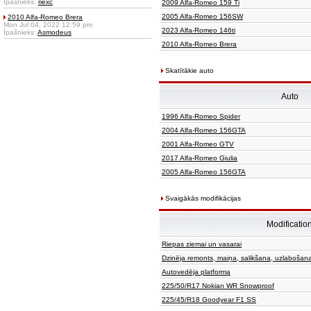
Īpašnieks:
riexc
2009 Alfa-Romeo 159 Ti
2005 Alfa-Romeo 156SW
2010 Alfa-Romeo Brera
Mon Jul 04, 2022 12:59 pm
2023 Alfa-Romeo 146ti
Īpašnieks:
Asmodeus
2010 Alfa-Romeo Brera
Skatītākie auto
Auto
1996 Alfa-Romeo Spider
2004 Alfa-Romeo 156GTA
2001 Alfa-Romeo GTV
2017 Alfa-Romeo Giulia
2005 Alfa-Romeo 156GTA
Svaigākās modifikācijas
Modificatio
Riepas ziemai un vasarai
Dzinēja remonts, maiņa, salikšana, uzlabošan
Autovedēja platforma
225/50/R17 Nokian WR Snowproof
225/45/R18 Goodyear F1 SS