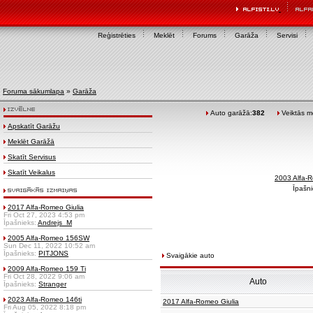
Reģistrēties
Meklēt
Forums
Garāža
Servisi
Foruma sākumlapa
»
Garāža
Auto garāžā:
382
Veiktās mo
Apskatīt Garāžu
Meklēt Garāžā
Skatīt Servisus
Skatīt Veikalus
2003 Alfa
Īpašni
2017 Alfa-Romeo Giulia
Fri Oct 27, 2023 4:53 pm
Īpašnieks:
Andrejs_M
2005 Alfa-Romeo 156SW
Sun Dec 11, 2022 10:52 am
Īpašnieks:
PITJONS
Svaigākie auto
2009 Alfa-Romeo 159 Ti
Fri Oct 28, 2022 9:06 am
Auto
Īpašnieks:
Stranger
2023 Alfa-Romeo 146ti
2017 Alfa-Romeo Giulia
Fri Aug 05, 2022 8:18 pm