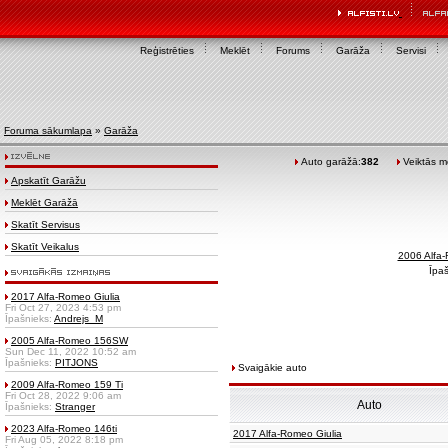
Reģistrēties
Meklēt
Forums
Garāža
Servisi
Foruma sākumlapa
»
Garāža
Auto garāžā:
382
Veiktās mo
Apskatīt Garāžu
Meklēt Garāžā
Skatīt Servisus
Skatīt Veikalus
2006 Alfa
Īpaš
2017 Alfa-Romeo Giulia
Fri Oct 27, 2023 4:53 pm
Īpašnieks:
Andrejs_M
2005 Alfa-Romeo 156SW
Sun Dec 11, 2022 10:52 am
Īpašnieks:
PITJONS
Svaigākie auto
2009 Alfa-Romeo 159 Ti
Fri Oct 28, 2022 9:06 am
Auto
Īpašnieks:
Stranger
2023 Alfa-Romeo 146ti
2017 Alfa-Romeo Giulia
Fri Aug 05, 2022 8:18 pm