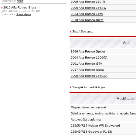
Īpašnieks:
riexc
2009 Alfa-Romeo 159 Ti
2010 Alfa-Romeo Brera
2005 Alfa-Romeo 156SW
Mon Jul 04, 2022 12:59 pm
2023 Alfa-Romeo 146ti
Īpašnieks:
Asmodeus
2010 Alfa-Romeo Brera
Skatītākie auto
Auto
1996 Alfa-Romeo Spider
2004 Alfa-Romeo 156GTA
2001 Alfa-Romeo GTV
2017 Alfa-Romeo Giulia
2005 Alfa-Romeo 156GTA
Svaigākās modifikācijas
Modificatio
Riepas ziemai un vasarai
Dzinēja remonts, maiņa, salikšana, uzlabošan
Autovedēja platforma
225/50/R17 Nokian WR Snowproof
225/45/R18 Goodyear F1 SS