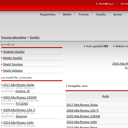
Reģistrēties
Meklēt
Forums
Garāža
Servisi
Foruma sākumlapa
»
Garāža
Auto garāžā:
382
Veiktās mo
Apskatīt Garāžu
Meklēt Garāžā
2004 Alfa
Skatīt Servisus
Īp
Skatīt Veikalus
2017 Alfa-Romeo Giulia
Svaigākie auto
Fri Oct 27, 2023 4:53 pm
Īpašnieks:
Andrejs_M
Auto
2005 Alfa-Romeo 156SW
Sun Dec 11, 2022 10:52 am
Īpašnieks:
PITJONS
2017 Alfa-Romeo Giulia
2009 Alfa-Romeo 159 Ti
2009 Alfa-Romeo 159 Ti
Fri Oct 28, 2022 9:06 am
Īpašnieks:
Stranger
2005 Alfa-Romeo 156SW
2023 Alfa-Romeo 146ti
2023 Alfa-Romeo 146ti
Fri Aug 05, 2022 8:18 pm
2010 Alfa-Romeo Brera