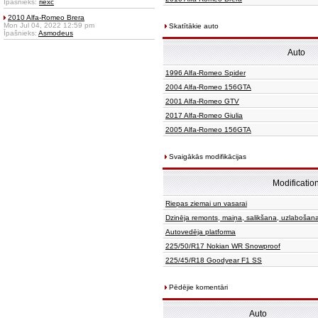
Īpašnieks:
riexc
2010 Alfa-Romeo Brera
Mon Jul 04, 2022 12:59 pm
Skatītākie auto
Īpašnieks:
Asmodeus
Auto
1996 Alfa-Romeo Spider
2004 Alfa-Romeo 156GTA
2001 Alfa-Romeo GTV
2017 Alfa-Romeo Giulia
2005 Alfa-Romeo 156GTA
Svaigākās modifikācijas
Modificatio
Riepas ziemai un vasarai
Dzinēja remonts, maiņa, salikšana, uzlabošan
Autovedēja platforma
225/50/R17 Nokian WR Snowproof
225/45/R18 Goodyear F1 SS
Pēdējie komentāri
Auto