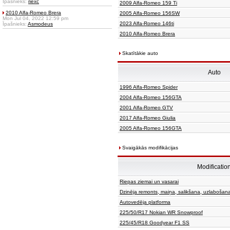
Īpašnieks:
riexc
2009 Alfa-Romeo 159 Ti
2010 Alfa-Romeo Brera
2005 Alfa-Romeo 156SW
Mon Jul 04, 2022 12:59 pm
2023 Alfa-Romeo 146ti
Īpašnieks:
Asmodeus
2010 Alfa-Romeo Brera
Skatītākie auto
Auto
1996 Alfa-Romeo Spider
2004 Alfa-Romeo 156GTA
2001 Alfa-Romeo GTV
2017 Alfa-Romeo Giulia
2005 Alfa-Romeo 156GTA
Svaigākās modifikācijas
Modificatio
Riepas ziemai un vasarai
Dzinēja remonts, maiņa, salikšana, uzlabošan
Autovedēja platforma
225/50/R17 Nokian WR Snowproof
225/45/R18 Goodyear F1 SS