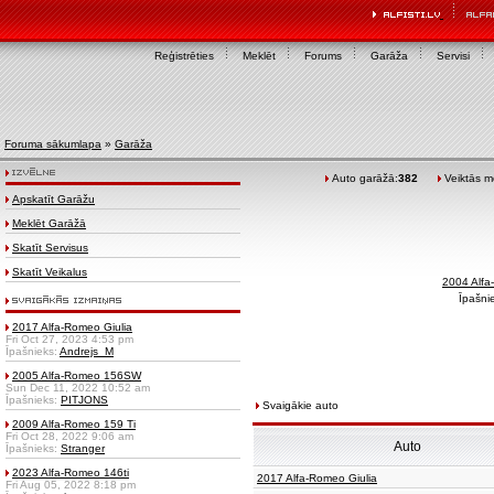
Reģistrēties
Meklēt
Forums
Garāža
Servisi
Foruma sākumlapa
»
Garāža
Auto garāžā:
382
Veiktās mo
Apskatīt Garāžu
Meklēt Garāžā
Skatīt Servisus
Skatīt Veikalus
2004 Alf
Īpašni
2017 Alfa-Romeo Giulia
Fri Oct 27, 2023 4:53 pm
Īpašnieks:
Andrejs_M
2005 Alfa-Romeo 156SW
Sun Dec 11, 2022 10:52 am
Īpašnieks:
PITJONS
Svaigākie auto
2009 Alfa-Romeo 159 Ti
Fri Oct 28, 2022 9:06 am
Auto
Īpašnieks:
Stranger
2023 Alfa-Romeo 146ti
2017 Alfa-Romeo Giulia
Fri Aug 05, 2022 8:18 pm