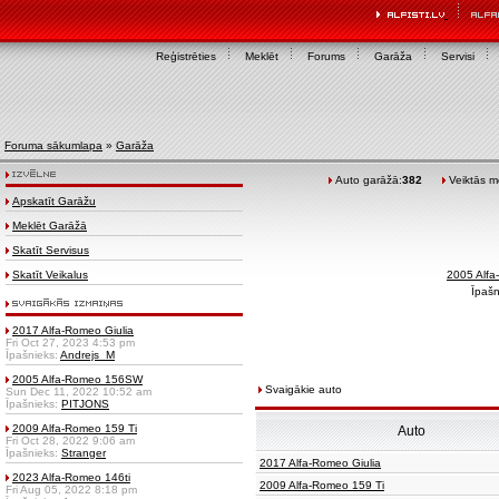
Reģistrēties
Meklēt
Forums
Garāža
Servisi
Foruma sākumlapa
»
Garāža
Auto garāžā:
382
Veiktās mo
Apskatīt Garāžu
Meklēt Garāžā
Skatīt Servisus
Skatīt Veikalus
2005 Alf
Īpašn
2017 Alfa-Romeo Giulia
Fri Oct 27, 2023 4:53 pm
Īpašnieks:
Andrejs_M
2005 Alfa-Romeo 156SW
Svaigākie auto
Sun Dec 11, 2022 10:52 am
Īpašnieks:
PITJONS
2009 Alfa-Romeo 159 Ti
Auto
Fri Oct 28, 2022 9:06 am
Īpašnieks:
Stranger
2017 Alfa-Romeo Giulia
2023 Alfa-Romeo 146ti
2009 Alfa-Romeo 159 Ti
Fri Aug 05, 2022 8:18 pm