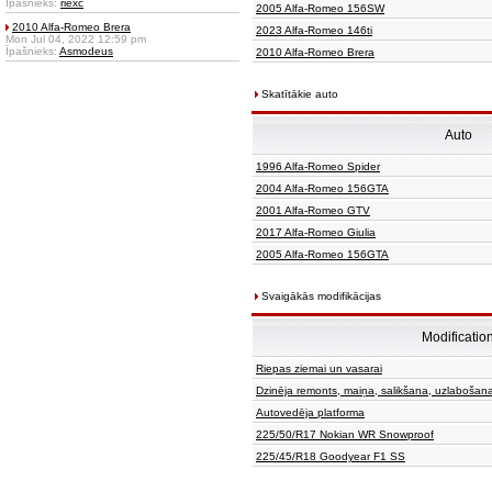
Īpašnieks:
riexc
2005 Alfa-Romeo 156SW
2010 Alfa-Romeo Brera
2023 Alfa-Romeo 146ti
Mon Jul 04, 2022 12:59 pm
Īpašnieks:
Asmodeus
2010 Alfa-Romeo Brera
Skatītākie auto
Auto
1996 Alfa-Romeo Spider
2004 Alfa-Romeo 156GTA
2001 Alfa-Romeo GTV
2017 Alfa-Romeo Giulia
2005 Alfa-Romeo 156GTA
Svaigākās modifikācijas
Modificatio
Riepas ziemai un vasarai
Dzinēja remonts, maiņa, salikšana, uzlabošan
Autovedēja platforma
225/50/R17 Nokian WR Snowproof
225/45/R18 Goodyear F1 SS