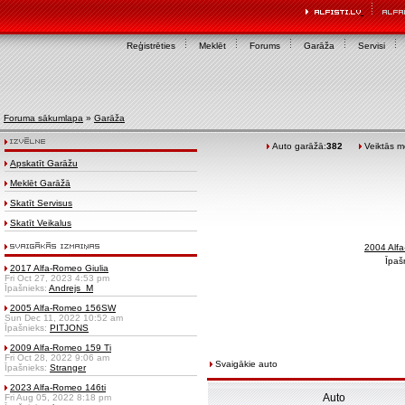
Reģistrēties
Meklēt
Forums
Garāža
Servisi
Foruma sākumlapa
»
Garāža
Auto garāžā:
382
Veiktās mo
Apskatīt Garāžu
Meklēt Garāžā
Skatīt Servisus
Skatīt Veikalus
2004 Alf
Īpaš
2017 Alfa-Romeo Giulia
Fri Oct 27, 2023 4:53 pm
Īpašnieks:
Andrejs_M
2005 Alfa-Romeo 156SW
Sun Dec 11, 2022 10:52 am
Īpašnieks:
PITJONS
2009 Alfa-Romeo 159 Ti
Fri Oct 28, 2022 9:06 am
Svaigākie auto
Īpašnieks:
Stranger
2023 Alfa-Romeo 146ti
Auto
Fri Aug 05, 2022 8:18 pm