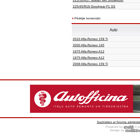
225/50/R17 Nokian WR Snowproof
225/45/R18 Goodyear F1 SS
Pēdējie komentāri
Auto
2010 Alfa-Romeo 159 Ti
2000 Alfa-Romeo 145
1975 Alfa-Romeo A12
1975 Alfa-Romeo A12
2008 Alfa-Romeo 159 Ti
Sazināties ar foruma administr
Powered by
phpBB
© p
Design by
phpBBSty