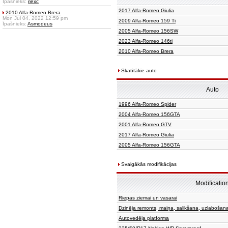
Īpašnieks:
riexc
2017 Alfa-Romeo Giulia
2010 Alfa-Romeo Brera
Mon Jul 04, 2022 12:59 pm
2009 Alfa-Romeo 159 Ti
Īpašnieks:
Asmodeus
2005 Alfa-Romeo 156SW
2023 Alfa-Romeo 146ti
2010 Alfa-Romeo Brera
Skatītākie auto
Auto
1996 Alfa-Romeo Spider
2004 Alfa-Romeo 156GTA
2001 Alfa-Romeo GTV
2017 Alfa-Romeo Giulia
2005 Alfa-Romeo 156GTA
Svaigākās modifikācijas
Modificatio
Riepas ziemai un vasarai
Dzinēja remonts, maiņa, salikšana, uzlabošan
Autovedēja platforma