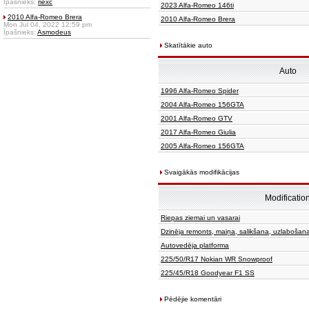
Īpašnieks:
riexc
2023 Alfa-Romeo 146ti
2010 Alfa-Romeo Brera
2010 Alfa-Romeo Brera
Mon Jul 04, 2022 12:59 pm
Īpašnieks:
Asmodeus
Skatītākie auto
Auto
1996 Alfa-Romeo Spider
2004 Alfa-Romeo 156GTA
2001 Alfa-Romeo GTV
2017 Alfa-Romeo Giulia
2005 Alfa-Romeo 156GTA
Svaigākās modifikācijas
Modificatio
Riepas ziemai un vasarai
Dzinēja remonts, maiņa, salikšana, uzlabošan
Autovedēja platforma
225/50/R17 Nokian WR Snowproof
225/45/R18 Goodyear F1 SS
Pēdējie komentāri