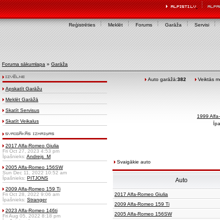
Reģistrēties
Meklēt
Forums
Garāža
Servisi
Foruma sākumlapa
»
Garāža
Auto garāžā:
382
Veiktās mo
Apskatīt Garāžu
Meklēt Garāžā
Skatīt Servisus
1999 Alf
Skatīt Veikalus
Īp
2017 Alfa-Romeo Giulia
Fri Oct 27, 2023 4:53 pm
Īpašnieks:
Andrejs_M
Svaigākie auto
2005 Alfa-Romeo 156SW
Sun Dec 11, 2022 10:52 am
Īpašnieks:
PITJONS
Auto
2009 Alfa-Romeo 159 Ti
Fri Oct 28, 2022 9:06 am
2017 Alfa-Romeo Giulia
Īpašnieks:
Stranger
2009 Alfa-Romeo 159 Ti
2023 Alfa-Romeo 146ti
2005 Alfa-Romeo 156SW
Fri Aug 05, 2022 8:18 pm