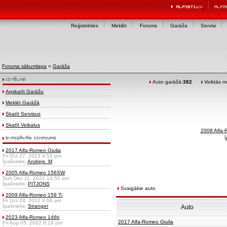
Reģistrēties
Meklēt
Forums
Garāža
Servisi
Foruma sākumlapa
»
Garāža
Auto garāžā:
382
Veiktās mo
Apskatīt Garāžu
Meklēt Garāžā
Skatīt Servisus
Skatīt Veikalus
2008 Alfa-
Ī
2017 Alfa-Romeo Giulia
Fri Oct 27, 2023 4:53 pm
Īpašnieks:
Andrejs_M
2005 Alfa-Romeo 156SW
Sun Dec 11, 2022 10:52 am
Īpašnieks:
PITJONS
Svaigākie auto
2009 Alfa-Romeo 159 Ti
Fri Oct 28, 2022 9:06 am
Īpašnieks:
Stranger
Auto
2023 Alfa-Romeo 146ti
2017 Alfa-Romeo Giulia
Fri Aug 05, 2022 8:18 pm