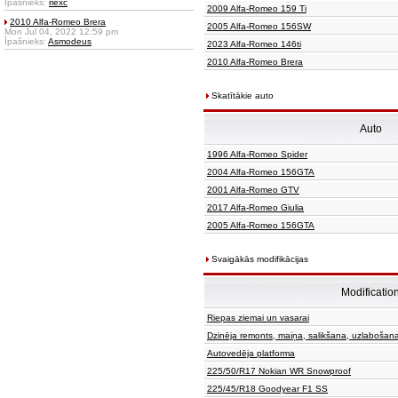
Īpašnieks:
riexc
2009 Alfa-Romeo 159 Ti
2010 Alfa-Romeo Brera
2005 Alfa-Romeo 156SW
Mon Jul 04, 2022 12:59 pm
Īpašnieks:
Asmodeus
2023 Alfa-Romeo 146ti
2010 Alfa-Romeo Brera
Skatītākie auto
Auto
1996 Alfa-Romeo Spider
2004 Alfa-Romeo 156GTA
2001 Alfa-Romeo GTV
2017 Alfa-Romeo Giulia
2005 Alfa-Romeo 156GTA
Svaigākās modifikācijas
Modificatio
Riepas ziemai un vasarai
Dzinēja remonts, maiņa, salikšana, uzlabošan
Autovedēja platforma
225/50/R17 Nokian WR Snowproof
225/45/R18 Goodyear F1 SS