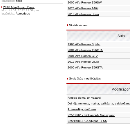
Īpašnieks:
riexc
2005 Alfa-Romeo 156SW
2010 Alfa-Romeo Brera
2023 Alfa-Romeo 146ti
Mon Jul 04, 2022 12:59 pm
Īpašnieks:
Asmodeus
2010 Alfa-Romeo Brera
Skatītākie auto
Auto
1996 Alfa-Romeo Spider
2004 Alfa-Romeo 156GTA
2001 Alfa-Romeo GTV
2017 Alfa-Romeo Giulia
2005 Alfa-Romeo 156GTA
Svaigākās modifikācijas
Modificatio
Riepas ziemai un vasarai
Dzinēja remonts, maiņa, salikšana, uzlabošan
Autovedēja platforma
225/50/R17 Nokian WR Snowproof
225/45/R18 Goodyear F1 SS