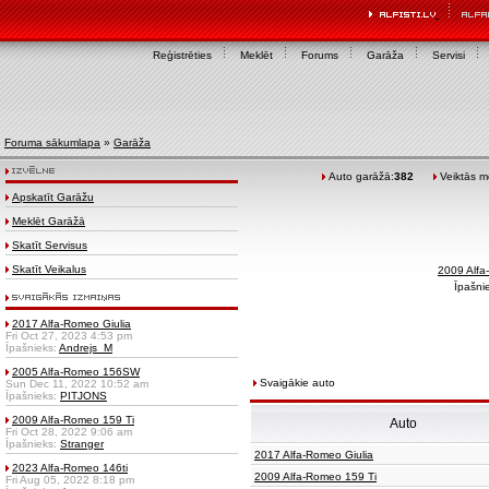
Reģistrēties
Meklēt
Forums
Garāža
Servisi
Foruma sākumlapa
»
Garāža
Auto garāžā:
382
Veiktās mo
Apskatīt Garāžu
Meklēt Garāžā
Skatīt Servisus
Skatīt Veikalus
2009 Alf
Īpašni
2017 Alfa-Romeo Giulia
Fri Oct 27, 2023 4:53 pm
Īpašnieks:
Andrejs_M
2005 Alfa-Romeo 156SW
Svaigākie auto
Sun Dec 11, 2022 10:52 am
Īpašnieks:
PITJONS
2009 Alfa-Romeo 159 Ti
Auto
Fri Oct 28, 2022 9:06 am
Īpašnieks:
Stranger
2017 Alfa-Romeo Giulia
2023 Alfa-Romeo 146ti
2009 Alfa-Romeo 159 Ti
Fri Aug 05, 2022 8:18 pm