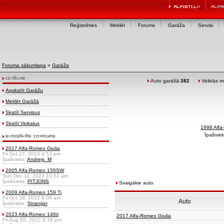
Reģistrēties
Meklēt
Forums
Garāža
Servisi
Foruma sākumlapa
»
Garāža
Auto garāžā:
382
Veiktās mo
Apskatīt Garāžu
Meklēt Garāžā
Skatīt Servisus
Skatīt Veikalus
1998 Alf
Īpašniek
2017 Alfa-Romeo Giulia
Fri Oct 27, 2023 4:53 pm
Īpašnieks:
Andrejs_M
2005 Alfa-Romeo 156SW
Sun Dec 11, 2022 10:52 am
Īpašnieks:
PITJONS
Svaigākie auto
2009 Alfa-Romeo 159 Ti
Fri Oct 28, 2022 9:06 am
Auto
Īpašnieks:
Stranger
2023 Alfa-Romeo 146ti
2017 Alfa-Romeo Giulia
Fri Aug 05, 2022 8:18 pm