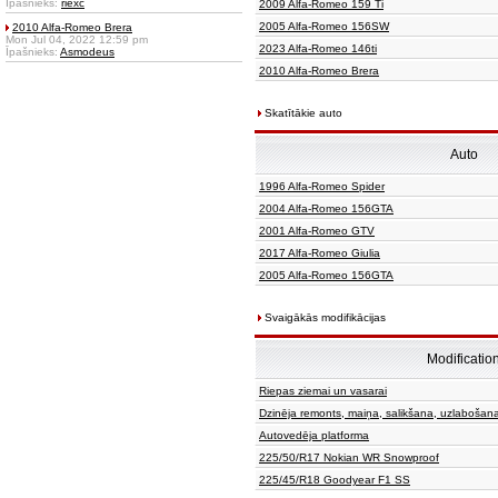
Īpašnieks:
riexc
2009 Alfa-Romeo 159 Ti
2005 Alfa-Romeo 156SW
2010 Alfa-Romeo Brera
Mon Jul 04, 2022 12:59 pm
2023 Alfa-Romeo 146ti
Īpašnieks:
Asmodeus
2010 Alfa-Romeo Brera
Skatītākie auto
Auto
1996 Alfa-Romeo Spider
2004 Alfa-Romeo 156GTA
2001 Alfa-Romeo GTV
2017 Alfa-Romeo Giulia
2005 Alfa-Romeo 156GTA
Svaigākās modifikācijas
Modificatio
Riepas ziemai un vasarai
Dzinēja remonts, maiņa, salikšana, uzlabošan
Autovedēja platforma
225/50/R17 Nokian WR Snowproof
225/45/R18 Goodyear F1 SS