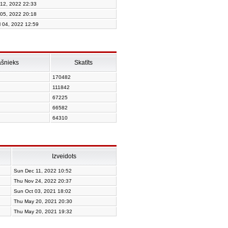
 12, 2022 22:33
 05, 2022 20:18
l 04, 2022 12:59
ašnieks
Skatīts
170482
111842
67225
66582
64310
Izveidots
Sun Dec 11, 2022 10:52
Thu Nov 24, 2022 20:37
Sun Oct 03, 2021 18:02
Thu May 20, 2021 20:30
Thu May 20, 2021 19:32