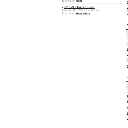
Īpašnieks:
riexc
2010 Alfa-Romeo Brera
Mon Jul 04, 2022 12:59 pm
Īpašnieks:
Asmodeus