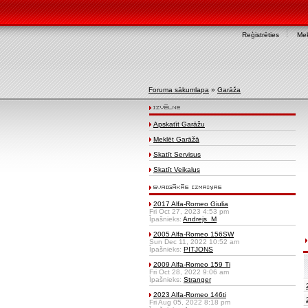
Reģistrēties
Mek
Foruma sākumlapa
»
Garāža
Apskatīt Garāžu
Meklēt Garāžā
Skatīt Servisus
Skatīt Veikalus
2017 Alfa-Romeo Giulia
Fri Oct 27, 2023 4:53 pm
Īpašnieks:
Andrejs_M
2005 Alfa-Romeo 156SW
Sun Dec 11, 2022 10:52 am
Īpašnieks:
PITJONS
2009 Alfa-Romeo 159 Ti
Fri Oct 28, 2022 9:06 am
Īpašnieks:
Stranger
2023 Alfa-Romeo 146ti
Fri Aug 05, 2022 8:18 pm