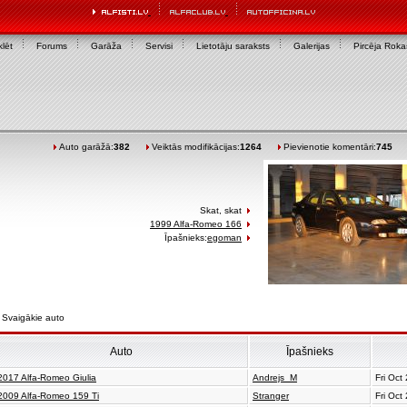
lēt
Forums
Garāža
Servisi
Lietotāju saraksts
Galerijas
Pircēja Rok
Auto garāžā:
382
Veiktās modifikācijas:
1264
Pievienotie komentāri:
745
Skat, skat
1999 Alfa-Romeo 166
Īpašnieks:
egoman
Svaigākie auto
Auto
Īpašnieks
2017 Alfa-Romeo Giulia
Andrejs_M
Fri Oct
2009 Alfa-Romeo 159 Ti
Stranger
Fri Oct