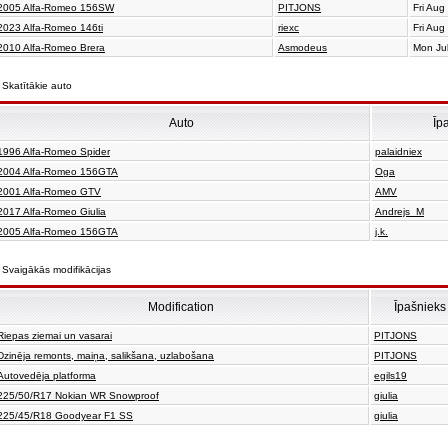
2005 Alfa-Romeo 156SW
PITJONS
Fri Aug
2023 Alfa-Romeo 146ti
riexc
Fri Aug
2010 Alfa-Romeo Brera
Asmodeus
Mon Ju
Skatītākie auto
Auto
Īp
1996 Alfa-Romeo Spider
palaidniex
2004 Alfa-Romeo 156GTA
Oga
2001 Alfa-Romeo GTV
AMV
2017 Alfa-Romeo Giulia
Andrejs_M
2005 Alfa-Romeo 156GTA
j.k.
Svaigākās modifikācijas
Modification
Īpašnieks
Riepas ziemai un vasarai
PITJONS
Dzinēja remonts, maiņa, salikšana, uzlabošana
PITJONS
Autovedēja platforma
egils19
225/50/R17 Nokian WR Snowproof
giulia
225/45/R18 Goodyear F1 SS
giulia