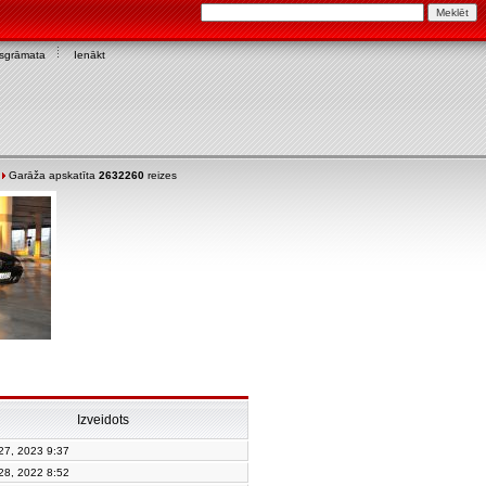
asgrāmata
Ienākt
Garāža apskatīta
2632260
reizes
Izveidots
 27, 2023 9:37
 28, 2022 8:52