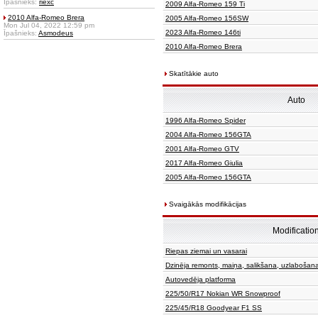
Īpašnieks:
riexc
2009 Alfa-Romeo 159 Ti
2010 Alfa-Romeo Brera
2005 Alfa-Romeo 156SW
Mon Jul 04, 2022 12:59 pm
2023 Alfa-Romeo 146ti
Īpašnieks:
Asmodeus
2010 Alfa-Romeo Brera
Skatītākie auto
Auto
1996 Alfa-Romeo Spider
2004 Alfa-Romeo 156GTA
2001 Alfa-Romeo GTV
2017 Alfa-Romeo Giulia
2005 Alfa-Romeo 156GTA
Svaigākās modifikācijas
Modificatio
Riepas ziemai un vasarai
Dzinēja remonts, maiņa, salikšana, uzlabošan
Autovedēja platforma
225/50/R17 Nokian WR Snowproof
225/45/R18 Goodyear F1 SS