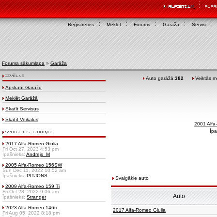
Reģistrēties
Meklēt
Forums
Garāža
Servisi
Foruma sākumlapa
»
Garāža
Auto garāžā:
382
Veiktās mo
Apskatīt Garāžu
Meklēt Garāžā
Skatīt Servisus
Skatīt Veikalus
2001 Alf
Īpa
2017 Alfa-Romeo Giulia
Fri Oct 27, 2023 4:53 pm
Īpašnieks:
Andrejs_M
2005 Alfa-Romeo 156SW
Sun Dec 11, 2022 10:52 am
Īpašnieks:
PITJONS
Svaigākie auto
2009 Alfa-Romeo 159 Ti
Fri Oct 28, 2022 9:06 am
Auto
Īpašnieks:
Stranger
2023 Alfa-Romeo 146ti
2017 Alfa-Romeo Giulia
Fri Aug 05, 2022 8:18 pm