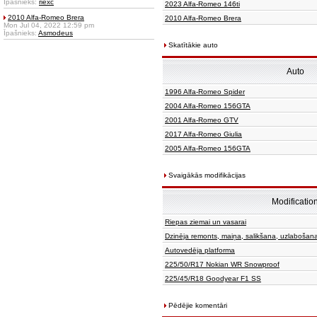
Īpašnieks:
riexc
2023 Alfa-Romeo 146ti
2010 Alfa-Romeo Brera
2010 Alfa-Romeo Brera
Mon Jul 04, 2022 12:59 pm
Īpašnieks:
Asmodeus
Skatītākie auto
Auto
1996 Alfa-Romeo Spider
2004 Alfa-Romeo 156GTA
2001 Alfa-Romeo GTV
2017 Alfa-Romeo Giulia
2005 Alfa-Romeo 156GTA
Svaigākās modifikācijas
Modificatio
Riepas ziemai un vasarai
Dzinēja remonts, maiņa, salikšana, uzlabošan
Autovedēja platforma
225/50/R17 Nokian WR Snowproof
225/45/R18 Goodyear F1 SS
Pēdējie komentāri