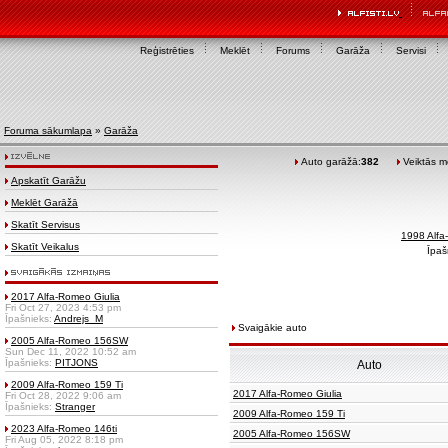
Reģistrēties
Meklēt
Forums
Garāža
Servisi
Foruma sākumlapa
»
Garāža
Auto garāžā:
382
Veiktās mo
Apskatīt Garāžu
Meklēt Garāžā
Skatīt Servisus
1998 Alf
Skatīt Veikalus
Īpaš
2017 Alfa-Romeo Giulia
Fri Oct 27, 2023 4:53 pm
Īpašnieks:
Andrejs_M
Svaigākie auto
2005 Alfa-Romeo 156SW
Sun Dec 11, 2022 10:52 am
Īpašnieks:
PITJONS
Auto
2009 Alfa-Romeo 159 Ti
2017 Alfa-Romeo Giulia
Fri Oct 28, 2022 9:06 am
Īpašnieks:
Stranger
2009 Alfa-Romeo 159 Ti
2023 Alfa-Romeo 146ti
2005 Alfa-Romeo 156SW
Fri Aug 05, 2022 8:18 pm