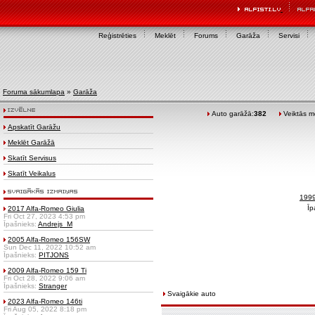
Reģistrēties
Meklēt
Forums
Garāža
Servisi
Foruma sākumlapa
»
Garāža
Auto garāžā:
382
Veiktās mo
Apskatīt Garāžu
Meklēt Garāžā
Skatīt Servisus
Skatīt Veikalus
1999
Īp
2017 Alfa-Romeo Giulia
Fri Oct 27, 2023 4:53 pm
Īpašnieks:
Andrejs_M
2005 Alfa-Romeo 156SW
Sun Dec 11, 2022 10:52 am
Īpašnieks:
PITJONS
2009 Alfa-Romeo 159 Ti
Fri Oct 28, 2022 9:06 am
Īpašnieks:
Stranger
Svaigākie auto
2023 Alfa-Romeo 146ti
Fri Aug 05, 2022 8:18 pm