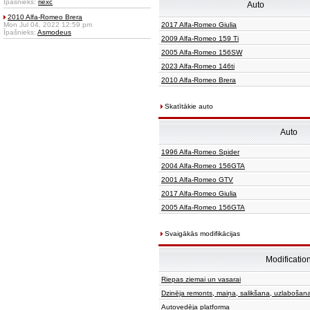
Īpašnieks:
riexc
Auto
2010 Alfa-Romeo Brera
Mon Jul 04, 2022 12:59 pm
2017 Alfa-Romeo Giulia
Īpašnieks:
Asmodeus
2009 Alfa-Romeo 159 Ti
2005 Alfa-Romeo 156SW
2023 Alfa-Romeo 146ti
2010 Alfa-Romeo Brera
Skatītākie auto
Auto
1996 Alfa-Romeo Spider
2004 Alfa-Romeo 156GTA
2001 Alfa-Romeo GTV
2017 Alfa-Romeo Giulia
2005 Alfa-Romeo 156GTA
Svaigākās modifikācijas
Modificatio
Riepas ziemai un vasarai
Dzinēja remonts, maiņa, salikšana, uzlabošan
Autovedēja platforma