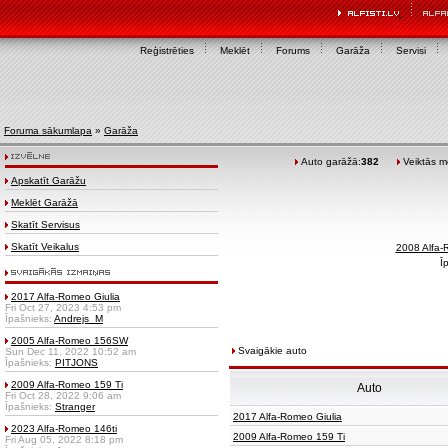
Reģistrēties
Meklēt
Forums
Garāža
Servisi
Foruma sākumlapa
»
Garāža
Auto garāžā:
382
Veiktās mo
Apskatīt Garāžu
Meklēt Garāžā
Skatīt Servisus
Skatīt Veikalus
2008 Alfa-
Ī
2017 Alfa-Romeo Giulia
Fri Oct 27, 2023 4:53 pm
Īpašnieks:
Andrejs_M
2005 Alfa-Romeo 156SW
Svaigākie auto
Sun Dec 11, 2022 10:52 am
Īpašnieks:
PITJONS
2009 Alfa-Romeo 159 Ti
Auto
Fri Oct 28, 2022 9:06 am
Īpašnieks:
Stranger
2017 Alfa-Romeo Giulia
2023 Alfa-Romeo 146ti
2009 Alfa-Romeo 159 Ti
Fri Aug 05, 2022 8:18 pm