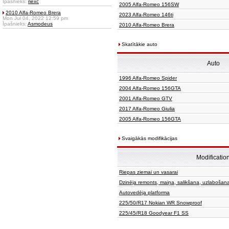
Īpašnieks:
riexc
2005 Alfa-Romeo 156SW
2010 Alfa-Romeo Brera
2023 Alfa-Romeo 146ti
Mon Jul 04, 2022 12:59 pm
Īpašnieks:
Asmodeus
2010 Alfa-Romeo Brera
Skatītākie auto
Auto
1996 Alfa-Romeo Spider
2004 Alfa-Romeo 156GTA
2001 Alfa-Romeo GTV
2017 Alfa-Romeo Giulia
2005 Alfa-Romeo 156GTA
Svaigākās modifikācijas
Modificatio
Riepas ziemai un vasarai
Dzinēja remonts, maiņa, salikšana, uzlabošan
Autovedēja platforma
225/50/R17 Nokian WR Snowproof
225/45/R18 Goodyear F1 SS