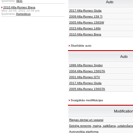
Īpašnieks:
riexc
Auto
2010 Alfa-Romeo Brera
Mon Jul 04, 2022 12:59 pm
2017 Alfa-Romeo Giulia
Īpašnieks:
Asmodeus
2009 Alfa-Romeo 159 Ti
2005 Alfa-Romeo 156SW
2023 Alfa-Romeo 146ti
2010 Alfa-Romeo Brera
Skatītākie auto
Auto
1996 Alfa-Romeo Spider
2004 Alfa-Romeo 156GTA
2001 Alfa-Romeo GTV
2017 Alfa-Romeo Giulia
2005 Alfa-Romeo 156GTA
Svaigākās modifikācijas
Modificatio
Riepas ziemai un vasarai
Dzinēja remonts, maiņa, salikšana, uzlabošan
Autovedēja platforma