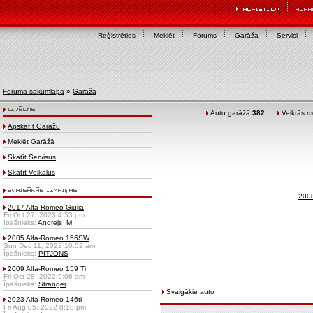
Reģistrēties
Meklēt
Forums
Garāža
Servisi
Foruma sākumlapa
»
Garāža
Auto garāžā:
382
Veiktās mo
Apskatīt Garāžu
Meklēt Garāžā
Skatīt Servisus
Skatīt Veikalus
2008
2017 Alfa-Romeo Giulia
Fri Oct 27, 2023 4:53 pm
Īpašnieks:
Andrejs_M
2005 Alfa-Romeo 156SW
Sun Dec 11, 2022 10:52 am
Īpašnieks:
PITJONS
2009 Alfa-Romeo 159 Ti
Fri Oct 28, 2022 9:06 am
Īpašnieks:
Stranger
Svaigākie auto
2023 Alfa-Romeo 146ti
Fri Aug 05, 2022 8:18 pm