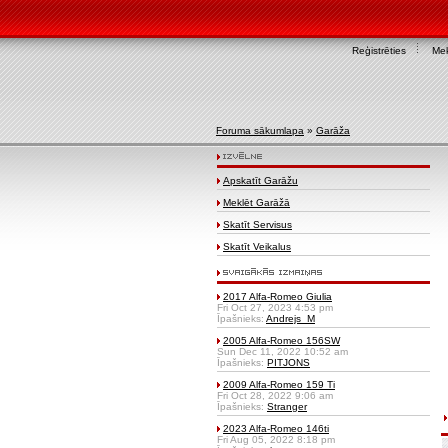
Reģistrēties
Mek
Foruma sākumlapa
»
Garāža
Apskatīt Garāžu
Meklēt Garāžā
Skatīt Servisus
Skatīt Veikalus
2017 Alfa-Romeo Giulia
Fri Oct 27, 2023 4:53 pm
Īpašnieks:
Andrejs_M
2005 Alfa-Romeo 156SW
Sun Dec 11, 2022 10:52 am
Īpašnieks:
PITJONS
2009 Alfa-Romeo 159 Ti
Fri Oct 28, 2022 9:06 am
Īpašnieks:
Stranger
2023 Alfa-Romeo 146ti
Fri Aug 05, 2022 8:18 pm