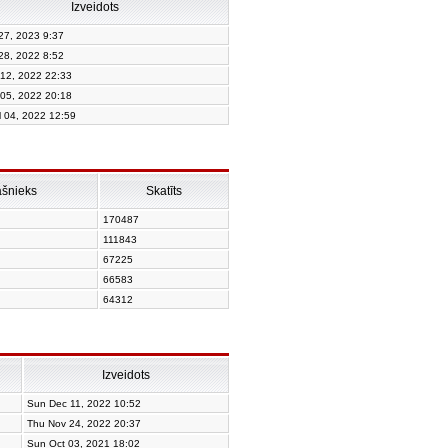
Izveidots
 27, 2023 9:37
 28, 2022 8:52
 12, 2022 22:33
 05, 2022 20:18
l 04, 2022 12:59
ašnieks
Skatīts
170487
111843
67225
66583
64312
Izveidots
Sun Dec 11, 2022 10:52
Thu Nov 24, 2022 20:37
Sun Oct 03, 2021 18:02