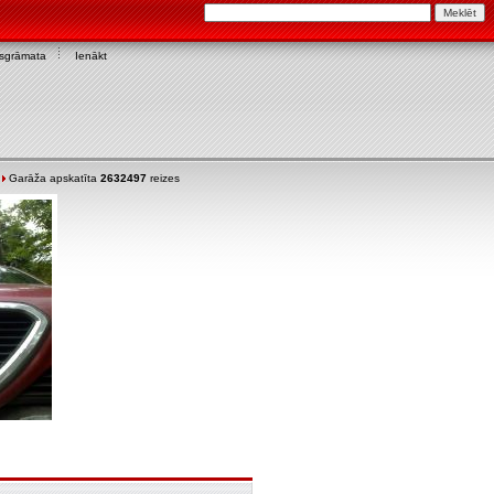
asgrāmata
Ienākt
Garāža apskatīta
2632497
reizes