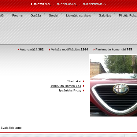
lēt
Forums
Garāža
Servisi
Lietotāju saraksts
Galerijas
Pircēja Rok
Auto garāžā:
382
Veiktās modifikācijas:
1264
Pievienotie komentāri:
745
Skat, skat
1989 Alfa-Romeo 164
Īpašnieks:
Proxy
Svaigākie auto