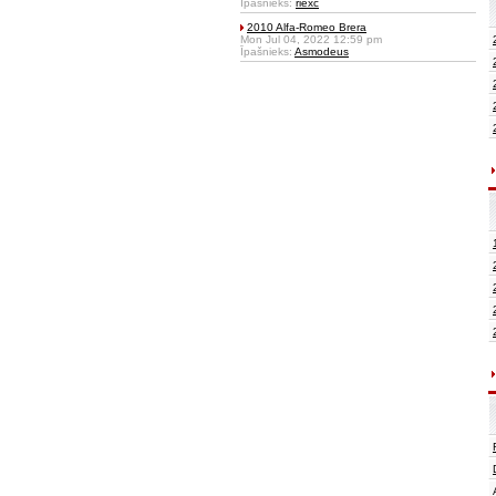
Īpašnieks:
riexc
2010 Alfa-Romeo Brera
Mon Jul 04, 2022 12:59 pm
Īpašnieks:
Asmodeus