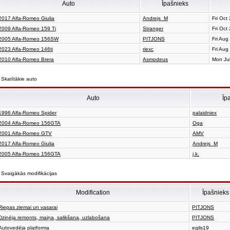
Auto
Īpašnieks
2017 Alfa-Romeo Giulia
Andrejs_M
Fri Oct
2009 Alfa-Romeo 159 Ti
Stranger
Fri Oct
2005 Alfa-Romeo 156SW
PITJONS
Fri Aug
2023 Alfa-Romeo 146ti
riexc
Fri Aug
2010 Alfa-Romeo Brera
Asmodeus
Mon Ju
Skatītākie auto
Auto
Īp
1996 Alfa-Romeo Spider
palaidniex
2004 Alfa-Romeo 156GTA
Oga
2001 Alfa-Romeo GTV
AMV
2017 Alfa-Romeo Giulia
Andrejs_M
2005 Alfa-Romeo 156GTA
j.k.
Svaigākās modifikācijas
Modification
Īpašnieks
Riepas ziemai un vasarai
PITJONS
Dzinēja remonts, maiņa, salikšana, uzlabošana
PITJONS
Autovedēja platforma
egils19