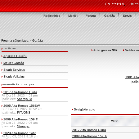
Reģistrēties
Meklēt
Forums
Garāža
Servisi
Foruma sākumlapa
»
Garāža
Auto garāžā:
382
Veiktās mo
Apskatīt Garāžu
Meklēt Garāžā
Skatīt Servisus
Skatīt Veikalus
1991 Alf
Īpašn
2017 Alfa-Romeo Giulia
Fri Oct 27, 2023 4:53 pm
Īpašnieks:
Andrejs_M
2005 Alfa-Romeo 156SW
Sun Dec 11, 2022 10:52 am
Svaigākie auto
Īpašnieks:
PITJONS
2009 Alfa-Romeo 159 Ti
Auto
Fri Oct 28, 2022 9:06 am
Īpašnieks:
Stranger
2017 Alfa-Romeo Giulia
2023 Alfa-Romeo 146ti
2009 Alfa-Romeo 159 Ti
Fri Aug 05, 2022 8:18 pm