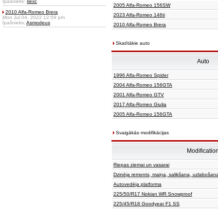
Īpašnieks:
riexc
2005 Alfa-Romeo 156SW
2010 Alfa-Romeo Brera
2023 Alfa-Romeo 146ti
Mon Jul 04, 2022 12:59 pm
Īpašnieks:
Asmodeus
2010 Alfa-Romeo Brera
Skatītākie auto
Auto
1996 Alfa-Romeo Spider
2004 Alfa-Romeo 156GTA
2001 Alfa-Romeo GTV
2017 Alfa-Romeo Giulia
2005 Alfa-Romeo 156GTA
Svaigākās modifikācijas
Modificatio
Riepas ziemai un vasarai
Dzinēja remonts, maiņa, salikšana, uzlabošan
Autovedēja platforma
225/50/R17 Nokian WR Snowproof
225/45/R18 Goodyear F1 SS