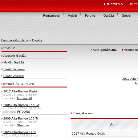
Reģistrēties
Meklēt
Forums
Garāža
Servisi
Foruma sākumlapa
»
Garāža
Auto garāžā:
382
Veiktās mo
Apskatīt Garāžu
Meklēt Garāžā
Skatīt Servisus
Skatīt Veikalus
2017 Alfa-
Īp
2017 Alfa-Romeo Giulia
Fri Oct 27, 2023 4:53 pm
Īpašnieks:
Andrejs_M
2005 Alfa-Romeo 156SW
Sun Dec 11, 2022 10:52 am
Īpašnieks:
PITJONS
Svaigākie auto
2009 Alfa-Romeo 159 Ti
Fri Oct 28, 2022 9:06 am
Auto
Īpašnieks:
Stranger
2023 Alfa-Romeo 146ti
2017 Alfa-Romeo Giulia
Fri Aug 05, 2022 8:18 pm