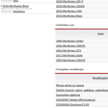
Īpašnieks:
riexc
2009 Alfa-Romeo 159 Ti
2010 Alfa-Romeo Brera
2005 Alfa-Romeo 156SW
Mon Jul 04, 2022 12:59 pm
2023 Alfa-Romeo 146ti
Īpašnieks:
Asmodeus
2010 Alfa-Romeo Brera
Skatītākie auto
Auto
1996 Alfa-Romeo Spider
2004 Alfa-Romeo 156GTA
2001 Alfa-Romeo GTV
2017 Alfa-Romeo Giulia
2005 Alfa-Romeo 156GTA
Svaigākās modifikācijas
Modificatio
Riepas ziemai un vasarai
Dzinēja remonts, maiņa, salikšana, uzlabošan
Autovedēja platforma
225/50/R17 Nokian WR Snowproof
225/45/R18 Goodyear F1 SS