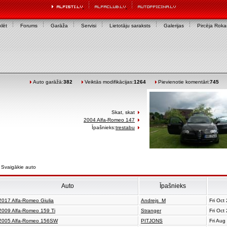
lēt
Forums
Garāža
Servisi
Lietotāju saraksts
Galerijas
Pircēja Rok
Auto garāžā:
382
Veiktās modifikācijas:
1264
Pievienotie komentāri:
745
Skat, skat
2004 Alfa-Romeo 147
Īpašnieks:
trestabu
Svaigākie auto
Auto
Īpašnieks
2017 Alfa-Romeo Giulia
Andrejs_M
Fri Oct
2009 Alfa-Romeo 159 Ti
Stranger
Fri Oct
2005 Alfa-Romeo 156SW
PITJONS
Fri Aug