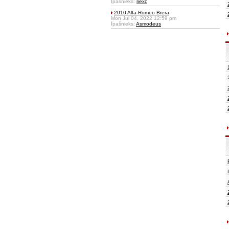
Īpašnieks:
riexc
2010 Alfa-Romeo Brera
Mon Jul 04, 2022 12:59 pm
Īpašnieks:
Asmodeus