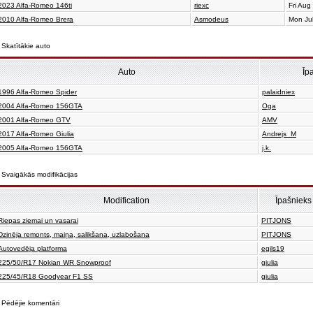
2023 Alfa-Romeo 146ti
riexc
Fri Aug
2010 Alfa-Romeo Brera
Asmodeus
Mon Ju
Skatītākie auto
Auto
Īp
1996 Alfa-Romeo Spider
palaidniex
2004 Alfa-Romeo 156GTA
Oga
2001 Alfa-Romeo GTV
AMV
2017 Alfa-Romeo Giulia
Andrejs_M
2005 Alfa-Romeo 156GTA
j.k.
Svaigākās modifikācijas
Modification
Īpašnieks
Riepas ziemai un vasarai
PITJONS
Dzinēja remonts, maiņa, salikšana, uzlabošana
PITJONS
Autovedēja platforma
egils19
225/50/R17 Nokian WR Snowproof
giulia
225/45/R18 Goodyear F1 SS
giulia
Pēdējie komentāri