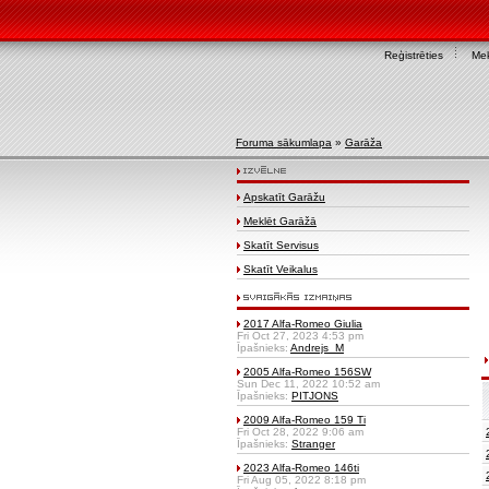
Reģistrēties
Mek
Foruma sākumlapa
»
Garāža
Apskatīt Garāžu
Meklēt Garāžā
Skatīt Servisus
Skatīt Veikalus
2017 Alfa-Romeo Giulia
Fri Oct 27, 2023 4:53 pm
Īpašnieks:
Andrejs_M
2005 Alfa-Romeo 156SW
Sun Dec 11, 2022 10:52 am
Īpašnieks:
PITJONS
2009 Alfa-Romeo 159 Ti
Fri Oct 28, 2022 9:06 am
Īpašnieks:
Stranger
2023 Alfa-Romeo 146ti
Fri Aug 05, 2022 8:18 pm