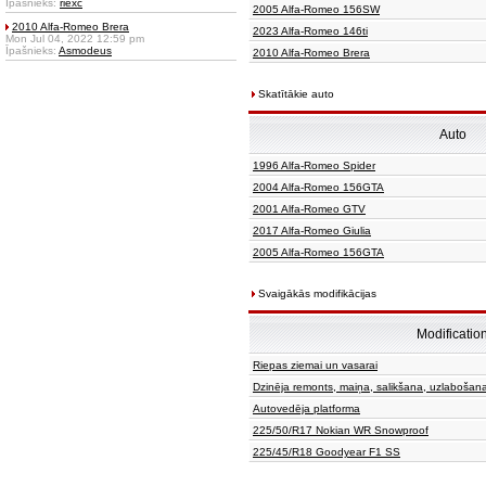
Īpašnieks:
riexc
2005 Alfa-Romeo 156SW
2010 Alfa-Romeo Brera
2023 Alfa-Romeo 146ti
Mon Jul 04, 2022 12:59 pm
Īpašnieks:
Asmodeus
2010 Alfa-Romeo Brera
Skatītākie auto
Auto
1996 Alfa-Romeo Spider
2004 Alfa-Romeo 156GTA
2001 Alfa-Romeo GTV
2017 Alfa-Romeo Giulia
2005 Alfa-Romeo 156GTA
Svaigākās modifikācijas
Modificatio
Riepas ziemai un vasarai
Dzinēja remonts, maiņa, salikšana, uzlabošan
Autovedēja platforma
225/50/R17 Nokian WR Snowproof
225/45/R18 Goodyear F1 SS