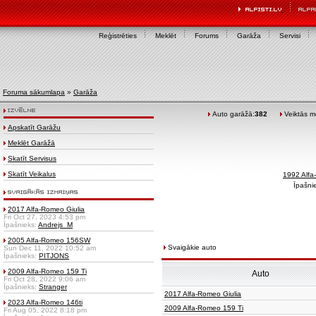
Reģistrēties
Meklēt
Forums
Garāža
Servisi
Foruma sākumlapa
»
Garāža
Auto garāžā:
382
Veiktās mo
Apskatīt Garāžu
Meklēt Garāžā
Skatīt Servisus
Skatīt Veikalus
1992 Alf
Īpašni
2017 Alfa-Romeo Giulia
Fri Oct 27, 2023 4:53 pm
Īpašnieks:
Andrejs_M
2005 Alfa-Romeo 156SW
Svaigākie auto
Sun Dec 11, 2022 10:52 am
Īpašnieks:
PITJONS
2009 Alfa-Romeo 159 Ti
Auto
Fri Oct 28, 2022 9:06 am
Īpašnieks:
Stranger
2017 Alfa-Romeo Giulia
2023 Alfa-Romeo 146ti
2009 Alfa-Romeo 159 Ti
Fri Aug 05, 2022 8:18 pm