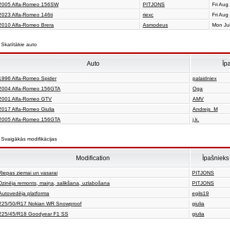
2005 Alfa-Romeo 156SW
PITJONS
Fri Aug
2023 Alfa-Romeo 146ti
riexc
Fri Aug
2010 Alfa-Romeo Brera
Asmodeus
Mon Ju
Skatītākie auto
Auto
Īp
1996 Alfa-Romeo Spider
palaidniex
2004 Alfa-Romeo 156GTA
Oga
2001 Alfa-Romeo GTV
AMV
2017 Alfa-Romeo Giulia
Andrejs_M
2005 Alfa-Romeo 156GTA
j.k.
Svaigākās modifikācijas
Modification
Īpašnieks
Riepas ziemai un vasarai
PITJONS
Dzinēja remonts, maiņa, salikšana, uzlabošana
PITJONS
Autovedēja platforma
egils19
225/50/R17 Nokian WR Snowproof
giulia
225/45/R18 Goodyear F1 SS
giulia