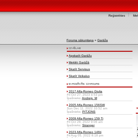
Reģistrēties
Mek
Foruma sākumlapa
»
Garāža
Apskatīt Garāžu
Meklēt Garāžā
Skatīt Servisus
Skatīt Veikalus
2017 Alfa-Romeo Giulia
Fri Oct 27, 2023 4:53 pm
Īpašnieks:
Andrejs_M
2005 Alfa-Romeo 156SW
Sun Dec 11, 2022 10:52 am
Īpašnieks:
PITJONS
2009 Alfa-Romeo 159 Ti
Fri Oct 28, 2022 9:06 am
Īpašnieks:
Stranger
2023 Alfa-Romeo 146ti
Fri Aug 05, 2022 8:18 pm