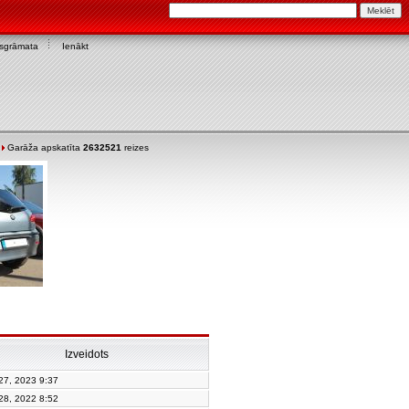
asgrāmata
Ienākt
Garāža apskatīta
2632521
reizes
Izveidots
 27, 2023 9:37
 28, 2022 8:52