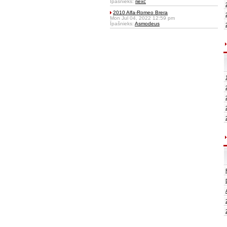
Īpašnieks:
riexc
2010 Alfa-Romeo Brera
Mon Jul 04, 2022 12:59 pm
Īpašnieks:
Asmodeus