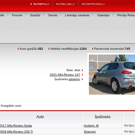
lēt
Forums
Garāža
Servisi
Lietotāju saraksts
Galerijas
Pircēja Rok
Auto garāžā:
382
Veiktās modifikācijas:
1264
Pievienotie komentāri:
745
Skat, skat
2001 Alfa-Romeo 147
Īpašnieks:
almighty
Svaigākie auto
Auto
Īpašnieks
2017 Alfa-Romeo Giulia
Andrejs_M
Fri Oct
2009 Alfa-Romeo 159 Ti
Stranger
Fri Oct