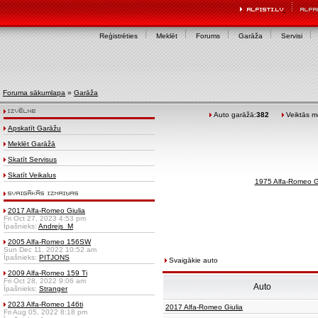
Reģistrēties
Meklēt
Forums
Garāža
Servisi
Foruma sākumlapa
»
Garāža
Auto garāžā:
382
Veiktās mo
Apskatīt Garāžu
Meklēt Garāžā
Skatīt Servisus
Skatīt Veikalus
1975 Alfa-Romeo G
2017 Alfa-Romeo Giulia
Fri Oct 27, 2023 4:53 pm
Īpašnieks:
Andrejs_M
2005 Alfa-Romeo 156SW
Sun Dec 11, 2022 10:52 am
Īpašnieks:
PITJONS
Svaigākie auto
2009 Alfa-Romeo 159 Ti
Fri Oct 28, 2022 9:06 am
Auto
Īpašnieks:
Stranger
2023 Alfa-Romeo 146ti
2017 Alfa-Romeo Giulia
Fri Aug 05, 2022 8:18 pm