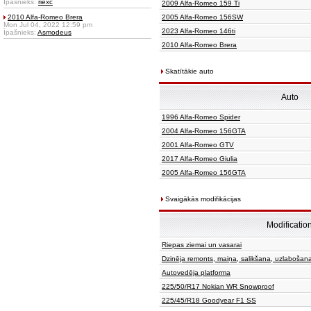
Īpašnieks:
riexc
2009 Alfa-Romeo 159 Ti
2010 Alfa-Romeo Brera
2005 Alfa-Romeo 156SW
Mon Jul 04, 2022 12:59 pm
2023 Alfa-Romeo 146ti
Īpašnieks:
Asmodeus
2010 Alfa-Romeo Brera
Skatītākie auto
Auto
1996 Alfa-Romeo Spider
2004 Alfa-Romeo 156GTA
2001 Alfa-Romeo GTV
2017 Alfa-Romeo Giulia
2005 Alfa-Romeo 156GTA
Svaigākās modifikācijas
Modificatio
Riepas ziemai un vasarai
Dzinēja remonts, maiņa, salikšana, uzlabošan
Autovedēja platforma
225/50/R17 Nokian WR Snowproof
225/45/R18 Goodyear F1 SS