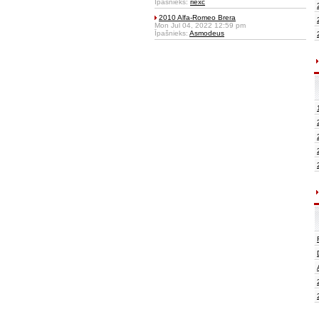
Īpašnieks:
riexc
2010 Alfa-Romeo Brera
Mon Jul 04, 2022 12:59 pm
Īpašnieks:
Asmodeus