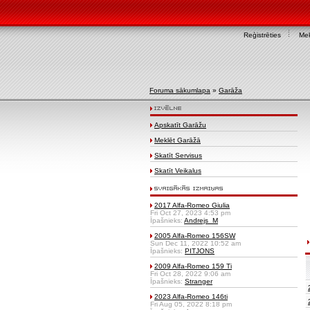
Reģistrēties
Mek
Foruma sākumlapa
»
Garāža
Apskatīt Garāžu
Meklēt Garāžā
Skatīt Servisus
Skatīt Veikalus
2017 Alfa-Romeo Giulia
Fri Oct 27, 2023 4:53 pm
Īpašnieks:
Andrejs_M
2005 Alfa-Romeo 156SW
Sun Dec 11, 2022 10:52 am
Īpašnieks:
PITJONS
2009 Alfa-Romeo 159 Ti
Fri Oct 28, 2022 9:06 am
Īpašnieks:
Stranger
2023 Alfa-Romeo 146ti
Fri Aug 05, 2022 8:18 pm