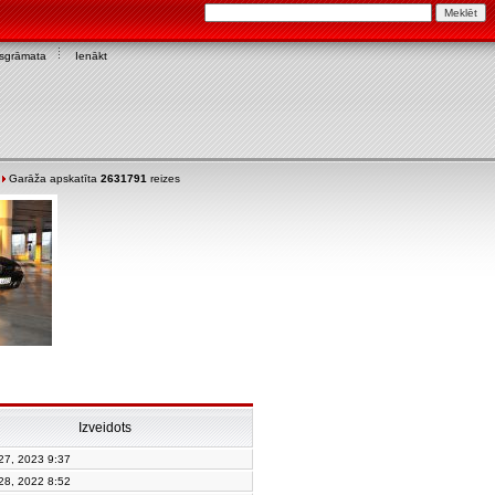
asgrāmata
Ienākt
Garāža apskatīta
2631791
reizes
Izveidots
 27, 2023 9:37
 28, 2022 8:52