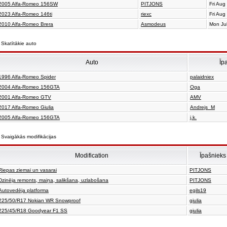
2005 Alfa-Romeo 156SW
PITJONS
Fri Aug
2023 Alfa-Romeo 146ti
riexc
Fri Aug
2010 Alfa-Romeo Brera
Asmodeus
Mon Ju
Skatītākie auto
Auto
Īp
1996 Alfa-Romeo Spider
palaidniex
2004 Alfa-Romeo 156GTA
Oga
2001 Alfa-Romeo GTV
AMV
2017 Alfa-Romeo Giulia
Andrejs_M
2005 Alfa-Romeo 156GTA
j.k.
Svaigākās modifikācijas
Modification
Īpašnieks
Riepas ziemai un vasarai
PITJONS
Dzinēja remonts, maiņa, salikšana, uzlabošana
PITJONS
Autovedēja platforma
egils19
225/50/R17 Nokian WR Snowproof
giulia
225/45/R18 Goodyear F1 SS
giulia