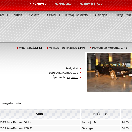
lēt
Forums
Garāža
Servisi
Lietotāju saraksts
Galerijas
Pircēja Rok
Auto garāžā:
382
Veiktās modifikācijas:
1264
Pievienotie komentāri:
745
Skat, skat
1999 Alfa-Romeo 166
Īpašnieks:
egoman
Svaigākie auto
Auto
Īpašnieks
2017 Alfa-Romeo Giulia
Andrejs_M
Fri Oct
2009 Alfa-Romeo 159 Ti
Stranger
Fri Oct