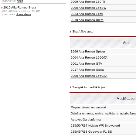
Īpašnieks:
riexc
2009 Alfa-Romeo 159 Ti
2010 Alfa-Romeo Brera
2005 Alfa-Romeo 156SW
Mon Jul 04, 2022 12:59 pm
2023 Alfa-Romeo 146ti
Īpašnieks:
Asmodeus
2010 Alfa-Romeo Brera
Skatītākie auto
Auto
1996 Alfa-Romeo Spider
2004 Alfa-Romeo 156GTA
2001 Alfa-Romeo GTV
2017 Alfa-Romeo Giulia
2005 Alfa-Romeo 156GTA
Svaigākās modifikācijas
Modificatio
Riepas ziemai un vasarai
Dzinēja remonts, maiņa, salikšana, uzlabošan
Autovedēja platforma
225/50/R17 Nokian WR Snowproof
225/45/R18 Goodyear F1 SS