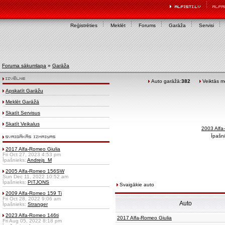
Reģistrēties
Meklēt
Forums
Garāža
Servisi
Foruma sākumlapa
»
Garāža
Auto garāžā:
382
Veiktās mo
Apskatīt Garāžu
Meklēt Garāžā
Skatīt Servisus
Skatīt Veikalus
2003 Alf
Īpašn
2017 Alfa-Romeo Giulia
Fri Oct 27, 2023 4:53 pm
Īpašnieks:
Andrejs_M
2005 Alfa-Romeo 156SW
Sun Dec 11, 2022 10:52 am
Īpašnieks:
PITJONS
Svaigākie auto
2009 Alfa-Romeo 159 Ti
Fri Oct 28, 2022 9:06 am
Auto
Īpašnieks:
Stranger
2023 Alfa-Romeo 146ti
2017 Alfa-Romeo Giulia
Fri Aug 05, 2022 8:18 pm