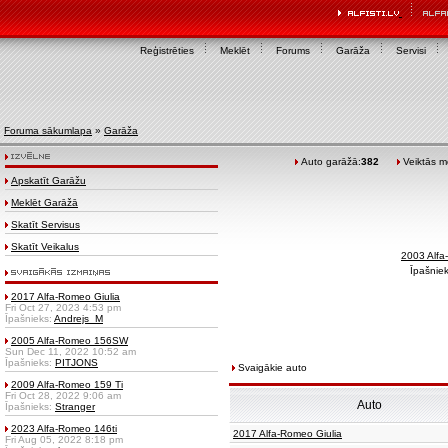
Reģistrēties
Meklēt
Forums
Garāža
Servisi
Foruma sākumlapa
»
Garāža
Auto garāžā:
382
Veiktās mo
Apskatīt Garāžu
Meklēt Garāžā
Skatīt Servisus
Skatīt Veikalus
2003 Alf
Īpašniek
2017 Alfa-Romeo Giulia
Fri Oct 27, 2023 4:53 pm
Īpašnieks:
Andrejs_M
2005 Alfa-Romeo 156SW
Sun Dec 11, 2022 10:52 am
Īpašnieks:
PITJONS
Svaigākie auto
2009 Alfa-Romeo 159 Ti
Fri Oct 28, 2022 9:06 am
Auto
Īpašnieks:
Stranger
2023 Alfa-Romeo 146ti
2017 Alfa-Romeo Giulia
Fri Aug 05, 2022 8:18 pm