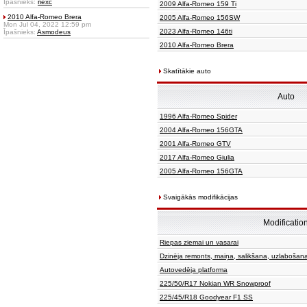
Īpašnieks:
riexc
2009 Alfa-Romeo 159 Ti
2010 Alfa-Romeo Brera
2005 Alfa-Romeo 156SW
Mon Jul 04, 2022 12:59 pm
2023 Alfa-Romeo 146ti
Īpašnieks:
Asmodeus
2010 Alfa-Romeo Brera
Skatītākie auto
Auto
1996 Alfa-Romeo Spider
2004 Alfa-Romeo 156GTA
2001 Alfa-Romeo GTV
2017 Alfa-Romeo Giulia
2005 Alfa-Romeo 156GTA
Svaigākās modifikācijas
Modificatio
Riepas ziemai un vasarai
Dzinēja remonts, maiņa, salikšana, uzlabošan
Autovedēja platforma
225/50/R17 Nokian WR Snowproof
225/45/R18 Goodyear F1 SS