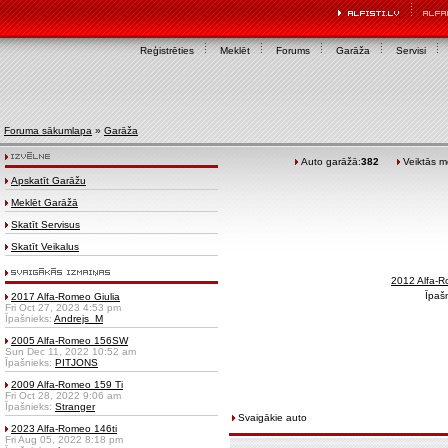
Reģistrēties
Meklēt
Forums
Garāža
Servisi
Foruma sākumlapa
»
Garāža
Auto garāžā:
382
Veiktās mo
Apskatīt Garāžu
Meklēt Garāžā
Skatīt Servisus
Skatīt Veikalus
2012 Alfa-R
Īpaš
2017 Alfa-Romeo Giulia
Fri Oct 27, 2023 4:53 pm
Īpašnieks:
Andrejs_M
2005 Alfa-Romeo 156SW
Sun Dec 11, 2022 10:52 am
Īpašnieks:
PITJONS
2009 Alfa-Romeo 159 Ti
Fri Oct 28, 2022 9:06 am
Īpašnieks:
Stranger
Svaigākie auto
2023 Alfa-Romeo 146ti
Fri Aug 05, 2022 8:18 pm