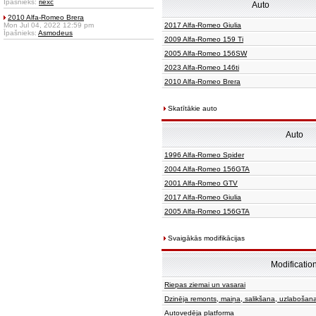
Īpašnieks:
riexc
Auto
2010 Alfa-Romeo Brera
Mon Jul 04, 2022 12:59 pm
2017 Alfa-Romeo Giulia
Īpašnieks:
Asmodeus
2009 Alfa-Romeo 159 Ti
2005 Alfa-Romeo 156SW
2023 Alfa-Romeo 146ti
2010 Alfa-Romeo Brera
Skatītākie auto
Auto
1996 Alfa-Romeo Spider
2004 Alfa-Romeo 156GTA
2001 Alfa-Romeo GTV
2017 Alfa-Romeo Giulia
2005 Alfa-Romeo 156GTA
Svaigākās modifikācijas
Modificatio
Riepas ziemai un vasarai
Dzinēja remonts, maiņa, salikšana, uzlabošan
Autovedēja platforma