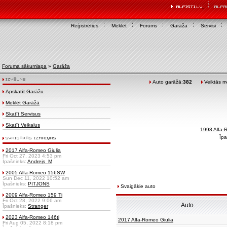
Reģistrēties
Meklēt
Forums
Garāža
Servisi
Foruma sākumlapa
»
Garāža
Auto garāžā:
382
Veiktās mo
Apskatīt Garāžu
Meklēt Garāžā
Skatīt Servisus
Skatīt Veikalus
1998 Alfa-
Īpa
2017 Alfa-Romeo Giulia
Fri Oct 27, 2023 4:53 pm
Īpašnieks:
Andrejs_M
2005 Alfa-Romeo 156SW
Sun Dec 11, 2022 10:52 am
Īpašnieks:
PITJONS
Svaigākie auto
2009 Alfa-Romeo 159 Ti
Fri Oct 28, 2022 9:06 am
Auto
Īpašnieks:
Stranger
2023 Alfa-Romeo 146ti
2017 Alfa-Romeo Giulia
Fri Aug 05, 2022 8:18 pm