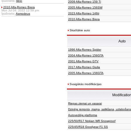
Īpašnieks:
riexc
2009 Alfa-Romeo 159 Ti
2010 Alfa-Romeo Brera
2005 Alfa-Romeo 156SW
Mon Jul 04, 2022 12:59 pm
2023 Alfa-Romeo 146ti
Īpašnieks:
Asmodeus
2010 Alfa-Romeo Brera
Skatītākie auto
Auto
1996 Alfa-Romeo Spider
2004 Alfa-Romeo 156GTA
2001 Alfa-Romeo GTV
2017 Alfa-Romeo Giulia
2005 Alfa-Romeo 156GTA
Svaigākās modifikācijas
Modificatio
Riepas ziemai un vasarai
Dzinēja remonts, maiņa, salikšana, uzlabošan
Autovedēja platforma
225/50/R17 Nokian WR Snowproof
225/45/R18 Goodyear F1 SS