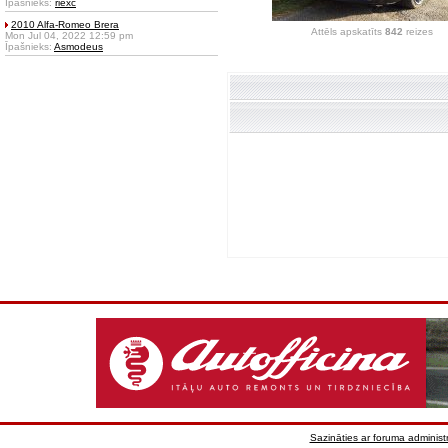
Īpašnieks:
riexc
2010 Alfa-Romeo Brera
Attēls apskatīts
842
reizes
Mon Jul 04, 2022 12:59 pm
Īpašnieks:
Asmodeus
Sazināties ar foruma administr