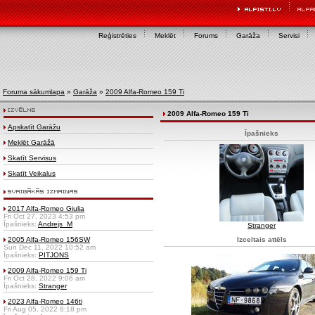
Reģistrēties
Meklēt
Forums
Garāža
Servisi
Foruma sākumlapa
»
Garāža
»
2009 Alfa-Romeo 159 Ti
2009 Alfa-Romeo 159 Ti
Apskatīt Garāžu
Īpašnieks
Meklēt Garāžā
Skatīt Servisus
Skatīt Veikalus
2017 Alfa-Romeo Giulia
Fri Oct 27, 2023 4:53 pm
Īpašnieks:
Andrejs_M
Stranger
2005 Alfa-Romeo 156SW
Izceltais attēls
Sun Dec 11, 2022 10:52 am
Īpašnieks:
PITJONS
2009 Alfa-Romeo 159 Ti
Fri Oct 28, 2022 9:06 am
Īpašnieks:
Stranger
2023 Alfa-Romeo 146ti
Fri Aug 05, 2022 8:18 pm