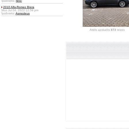
Īpašnieks:
riexc
2010 Alfa-Romeo Brera
Mon Jul 04, 2022 12:59 pm
Īpašnieks:
Asmodeus
Attēls apskatīts
873
reizes