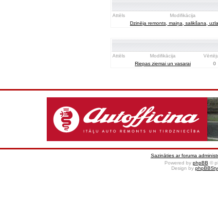
Attēls
Modifikācija
Dzinēja remonts, maiņa, salikšana, uz
Attēls
Modifikācija
Vērtē
Riepas ziemai un vasarai
0
Sazināties ar foruma administr
Powered by
phpBB
© p
Design by
phpBBSty