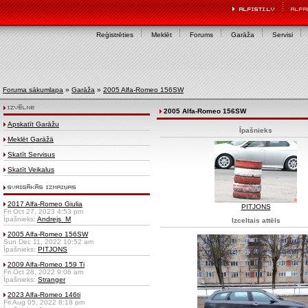
Reģistrēties
Meklēt
Forums
Garāža
Servisi
Foruma sākumlapa
»
Garāža
»
2005 Alfa-Romeo 156SW
2005 Alfa-Romeo 156SW
Apskatīt Garāžu
Īpašnieks
Meklēt Garāžā
Skatīt Servisus
Skatīt Veikalus
2017 Alfa-Romeo Giulia
PITJONS
Fri Oct 27, 2023 4:53 pm
Īpašnieks:
Andrejs_M
Izceltais attēls
2005 Alfa-Romeo 156SW
Sun Dec 11, 2022 10:52 am
Īpašnieks:
PITJONS
2009 Alfa-Romeo 159 Ti
Fri Oct 28, 2022 9:06 am
Īpašnieks:
Stranger
2023 Alfa-Romeo 146ti
Fri Aug 05, 2022 8:18 pm