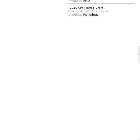
Īpašnieks:
riexc
2010 Alfa-Romeo Brera
Mon Jul 04, 2022 12:59 pm
Īpašnieks:
Asmodeus