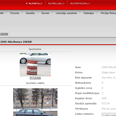
lēt
Forums
Garāža
Servisi
Lietotāju saraksts
Galerijas
Pircēja Rok
 156SW
2005 Alfa-Romeo 156SW
Īpašnieks
Auto
2005 Alfa
Krāsa
Grigio lipari
Dati atjaunoti
Sun Dec 11
PITJONS
Nobraukums
0
Izceltais attēls
Iegādes cena
0
Kopā modifikācijas
2
Kopējie tēriņi
200
Garāža apskatīta
57179
Vērtējums
Par šo auto
Lūdzu nobalso