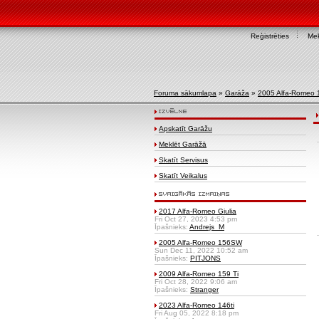
Reģistrēties
Mek
Foruma sākumlapa
»
Garāža
»
2005 Alfa-Romeo
Apskatīt Garāžu
Meklēt Garāžā
Skatīt Servisus
Skatīt Veikalus
2017 Alfa-Romeo Giulia
Fri Oct 27, 2023 4:53 pm
Īpašnieks:
Andrejs_M
2005 Alfa-Romeo 156SW
Sun Dec 11, 2022 10:52 am
Īpašnieks:
PITJONS
2009 Alfa-Romeo 159 Ti
Fri Oct 28, 2022 9:06 am
Īpašnieks:
Stranger
2023 Alfa-Romeo 146ti
Fri Aug 05, 2022 8:18 pm