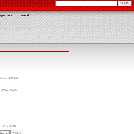
asgrāmata
Ienākt
-Romeo 156SW
, 2022 10:52
 nav balsots