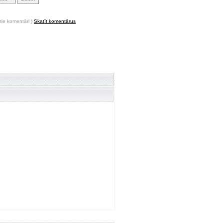
tie komentāri )
Skatīt komentārus