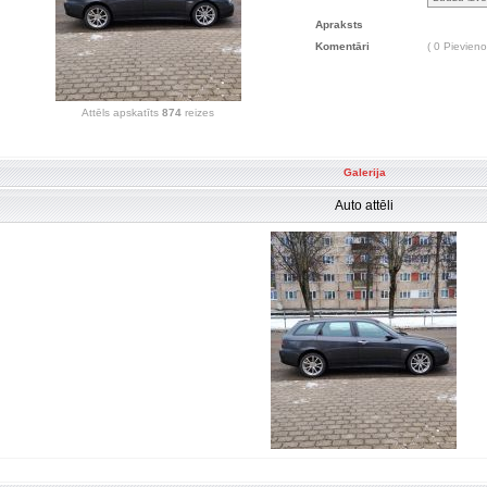
Apraksts
Komentāri
( 0 Pievieno
Attēls apskatīts
874
reizes
Galerija
Auto attēli