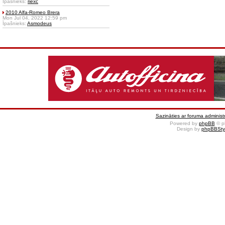
Īpašnieks:
riexc
2010 Alfa-Romeo Brera
Mon Jul 04, 2022 12:59 pm
Īpašnieks:
Asmodeus
Sazināties ar foruma administr
Powered by
phpBB
© p
Design by
phpBBSty