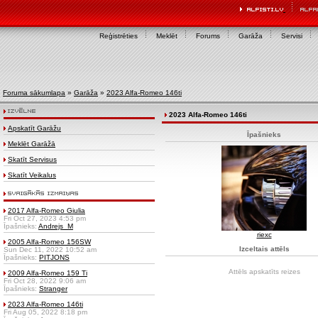
Reģistrēties
Meklēt
Forums
Garāža
Servisi
Foruma sākumlapa
»
Garāža
»
2023 Alfa-Romeo 146ti
2023 Alfa-Romeo 146ti
Apskatīt Garāžu
Īpašnieks
Meklēt Garāžā
Skatīt Servisus
Skatīt Veikalus
2017 Alfa-Romeo Giulia
Fri Oct 27, 2023 4:53 pm
Īpašnieks:
Andrejs_M
riexc
2005 Alfa-Romeo 156SW
Izceltais attēls
Sun Dec 11, 2022 10:52 am
Īpašnieks:
PITJONS
Attēls apskatīts
reizes
2009 Alfa-Romeo 159 Ti
Fri Oct 28, 2022 9:06 am
Īpašnieks:
Stranger
2023 Alfa-Romeo 146ti
Fri Aug 05, 2022 8:18 pm