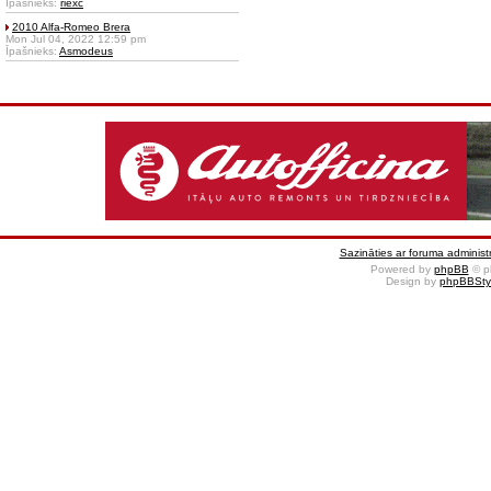
Īpašnieks:
riexc
2010 Alfa-Romeo Brera
Mon Jul 04, 2022 12:59 pm
Īpašnieks:
Asmodeus
Sazināties ar foruma administr
Powered by
phpBB
© p
Design by
phpBBSty