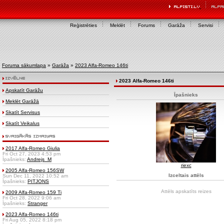
Reģistrēties
Meklēt
Forums
Garāža
Servisi
Foruma sākumlapa
»
Garāža
»
2023 Alfa-Romeo 146ti
2023 Alfa-Romeo 146ti
Apskatīt Garāžu
Īpašnieks
Meklēt Garāžā
Skatīt Servisus
Skatīt Veikalus
2017 Alfa-Romeo Giulia
Fri Oct 27, 2023 4:53 pm
Īpašnieks:
Andrejs_M
riexc
2005 Alfa-Romeo 156SW
Izceltais attēls
Sun Dec 11, 2022 10:52 am
Īpašnieks:
PITJONS
Attēls apskatīts
reizes
2009 Alfa-Romeo 159 Ti
Fri Oct 28, 2022 9:06 am
Īpašnieks:
Stranger
2023 Alfa-Romeo 146ti
Fri Aug 05, 2022 8:18 pm