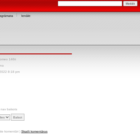
asgrāmata
Ienākt
Romeo 146ti
ana
 2022 8:18 pm
 nav balsots
tie komentāri )
Skatīt komentārus