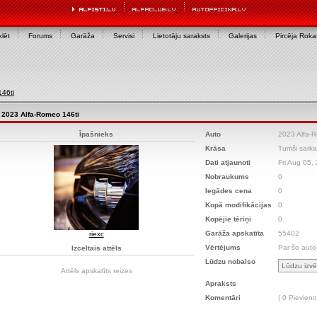
lēt
Forums
Garāža
Servisi
Lietotāju saraksts
Galerijas
Pircēja Rok
46ti
2023 Alfa-Romeo 146ti
Īpašnieks
Auto
2023 Alfa-
Krāsa
Tumši sark
Dati atjaunoti
Fri Aug 05,
Nobraukums
0
Iegādes cena
0
Kopā modifikācijas
0
Kopējie tēriņi
0
Garāža apskatīta
55402
riexc
Vērtējums
Par šo auto
Izceltais attēls
Lūdzu nobalso
Attēls apskatīts
reizes
Apraksts
Komentāri
( 0 Pievieno