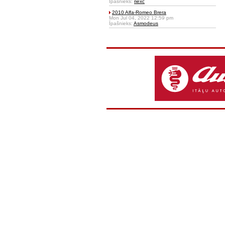
Īpašnieks:
riexc
2010 Alfa-Romeo Brera
Mon Jul 04, 2022 12:59 pm
Īpašnieks:
Asmodeus