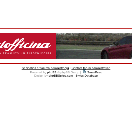
Sazināties ar foruma administrāciju
|
Contact forum administration
Powered by
phpBB
© phpBB Group |
SmartFeed
Design by
phpBBStyles.com
|
Styles Database