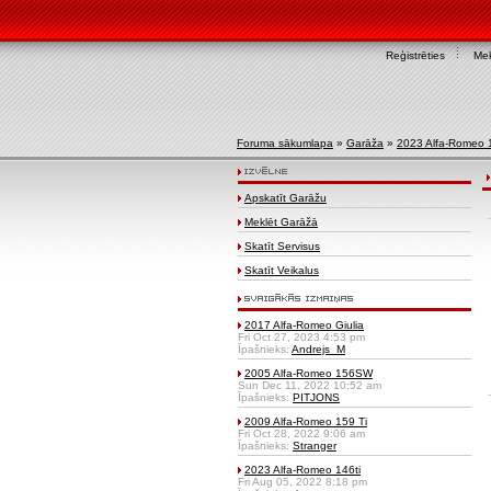
Reģistrēties
Mek
Foruma sākumlapa
»
Garāža
»
2023 Alfa-Romeo 1
Apskatīt Garāžu
Meklēt Garāžā
Skatīt Servisus
Skatīt Veikalus
2017 Alfa-Romeo Giulia
Fri Oct 27, 2023 4:53 pm
Īpašnieks:
Andrejs_M
2005 Alfa-Romeo 156SW
Sun Dec 11, 2022 10:52 am
Īpašnieks:
PITJONS
2009 Alfa-Romeo 159 Ti
Fri Oct 28, 2022 9:06 am
Īpašnieks:
Stranger
2023 Alfa-Romeo 146ti
Fri Aug 05, 2022 8:18 pm