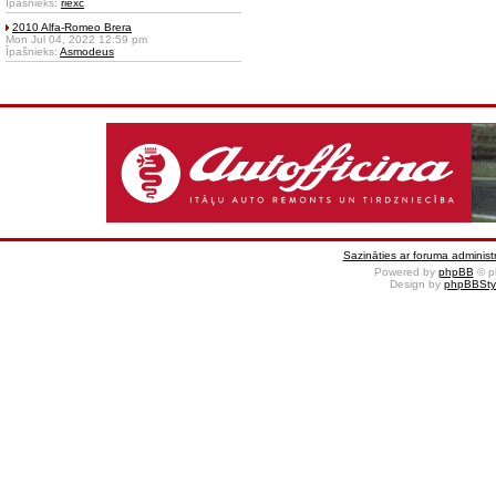
Īpašnieks:
riexc
2010 Alfa-Romeo Brera
Mon Jul 04, 2022 12:59 pm
Īpašnieks:
Asmodeus
Sazināties ar foruma administr
Powered by
phpBB
© p
Design by
phpBBSty