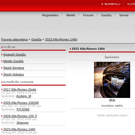
Reģistrēties
Meklēt
Forums
Garāža
Servisi
Foruma sākumlapa
»
Garāža
»
2023 Alfa-Romeo 146ti
2023 Alfa-Romeo 146ti
Apskatīt Garāžu
Īpašnieks
Meklēt Garāžā
Skatīt Servisus
Skatīt Veikalus
2017 Alfa-Romeo Giulia
Fri Oct 27, 2023 4:53 pm
Īpašnieks:
Andrejs_M
riexc
2005 Alfa-Romeo 156SW
Izceltais attēls
Sun Dec 11, 2022 10:52 am
Īpašnieks:
PITJONS
Attēls apskatīts
reizes
2009 Alfa-Romeo 159 Ti
Fri Oct 28, 2022 9:06 am
Īpašnieks:
Stranger
2023 Alfa-Romeo 146ti
Fri Aug 05, 2022 8:18 pm