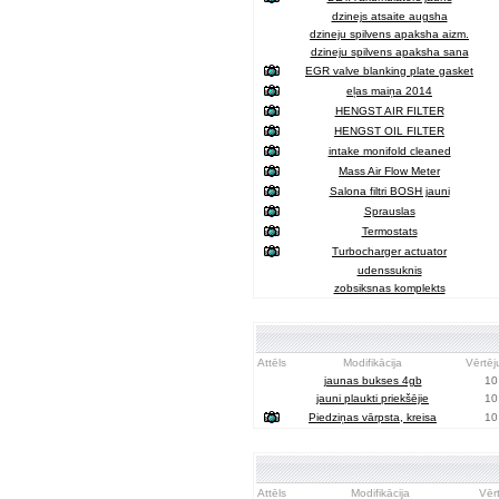
dzinejs atsaite augsha
dzineju spilvens apaksha aizm.
dzineju spilvens apaksha sana
EGR valve blanking plate gasket
eļas maiņa 2014
HENGST AIR FILTER
HENGST OIL FILTER
intake monifold cleaned
Mass Air Flow Meter
Salona filtri BOSH jauni
Sprauslas
Termostats
Turbocharger actuator
udenssuknis
zobsiksnas komplekts
Attēls
Modifikācija
Vērtē
jaunas bukses 4gb
10
jauni plaukti priekšējie
10
Piedziņas vārpsta, kreisa
10
Attēls
Modifikācija
Vēr