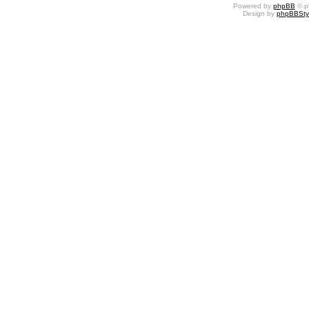
Powered by
phpBB
© p
Design by
phpBBSty