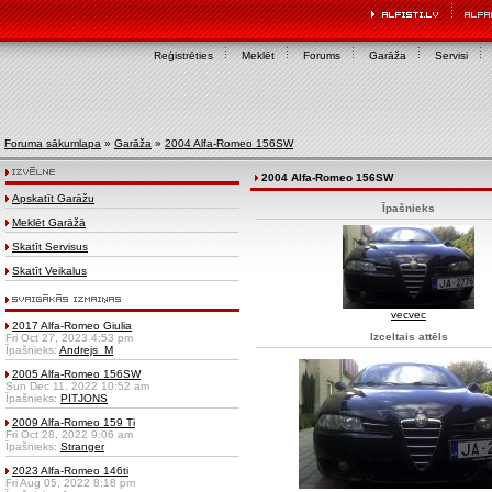
Reģistrēties
Meklēt
Forums
Garāža
Servisi
Foruma sākumlapa
»
Garāža
»
2004 Alfa-Romeo 156SW
2004 Alfa-Romeo 156SW
Apskatīt Garāžu
Īpašnieks
Meklēt Garāžā
Skatīt Servisus
Skatīt Veikalus
vecvec
2017 Alfa-Romeo Giulia
Izceltais attēls
Fri Oct 27, 2023 4:53 pm
Īpašnieks:
Andrejs_M
2005 Alfa-Romeo 156SW
Sun Dec 11, 2022 10:52 am
Īpašnieks:
PITJONS
2009 Alfa-Romeo 159 Ti
Fri Oct 28, 2022 9:06 am
Īpašnieks:
Stranger
2023 Alfa-Romeo 146ti
Fri Aug 05, 2022 8:18 pm