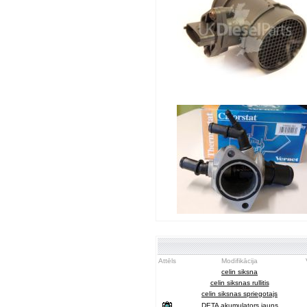
Attēls
Modifikācija
celin siksna
celin siksnas rullitis
celin siksnas spriegotajs
DETA akumulators jauns