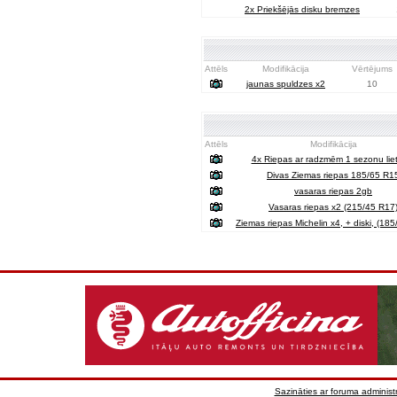
2x Priekšējās disku bremzes
Attēls
Modifikācija
Vērtējums
jaunas spuldzes x2
10
Attēls
Modifikācija
4x Riepas ar radzmēm 1 sezonu lie
Divas Ziemas riepas 185/65 R1
vasaras riepas 2gb
Vasaras riepas x2 (215/45 R17
Ziemas riepas Michelin x4, + diski, (18
Sazināties ar foruma administr