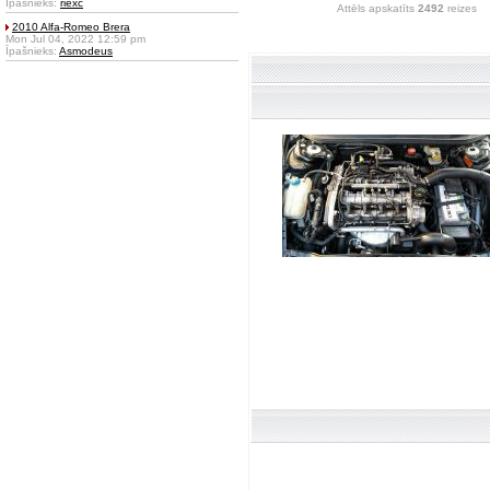
Īpašnieks:
riexc
Attēls apskatīts
2492
reizes
2010 Alfa-Romeo Brera
Mon Jul 04, 2022 12:59 pm
Īpašnieks:
Asmodeus