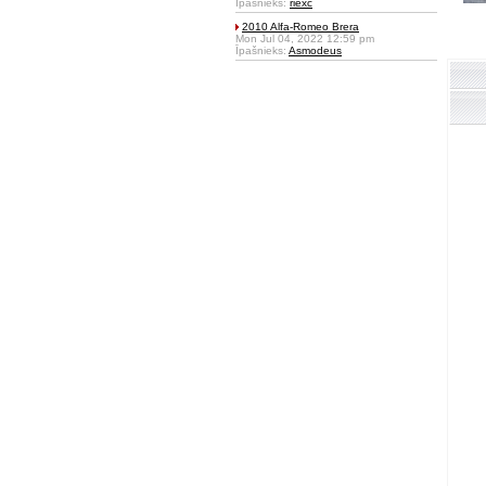
Īpašnieks:
riexc
2010 Alfa-Romeo Brera
Mon Jul 04, 2022 12:59 pm
Īpašnieks:
Asmodeus