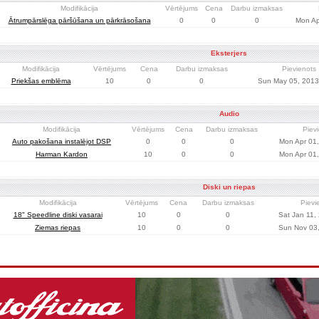
Modifikācija
Vērtējums
Cena
Darbu izmaksas
Ātrumpārslēga pāršūšana un pārkrāsošana
0
0
0
Mon Ap
Eksterjers
Modifikācija
Vērtējums
Cena
Darbu izmaksas
Pievienots
Priekšas emblēma
10
0
0
Sun May 05, 2013
Audio
Modifikācija
Vērtējums
Cena
Darbu izmaksas
Piev
Auto pakošana instalējot DSP
0
0
0
Mon Apr 01
Harman Kardon
10
0
0
Mon Apr 01
Diski un riepas
Modifikācija
Vērtējums
Cena
Darbu izmaksas
Pievi
18" Speedline diski vasarai
10
0
0
Sat Jan 11,
Ziemas riepas
10
0
0
Sun Nov 03