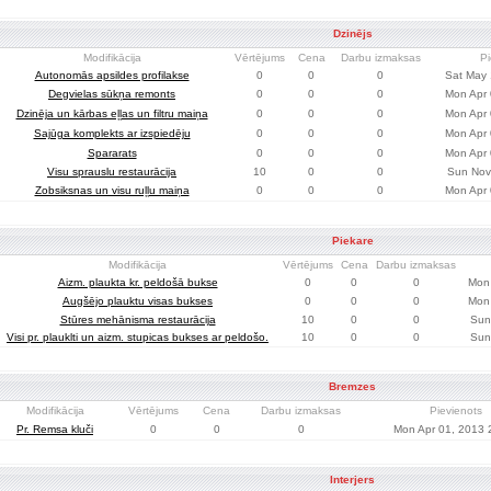
Dzinējs
Modifikācija
Vērtējums
Cena
Darbu izmaksas
Pi
Autonomās apsildes profilakse
0
0
0
Sat May 
Degvielas sūkņa remonts
0
0
0
Mon Apr 
Dzinēja un kārbas eļļas un filtru maiņa
0
0
0
Mon Apr 
Sajūga komplekts ar izspiedēju
0
0
0
Mon Apr 
Spararats
0
0
0
Mon Apr 
Visu sprauslu restaurācija
10
0
0
Sun Nov
Zobsiksnas un visu ruļļu maiņa
0
0
0
Mon Apr 
Piekare
Modifikācija
Vērtējums
Cena
Darbu izmaksas
Aizm. plaukta kr. peldošā bukse
0
0
0
Mon 
Augšējo plauktu visas bukses
0
0
0
Mon 
Stūres mehānisma restaurācija
10
0
0
Sun
Visi pr. plauklti un aizm. stupicas bukses ar peldošo.
10
0
0
Sun
Bremzes
Modifikācija
Vērtējums
Cena
Darbu izmaksas
Pievienots
Pr. Remsa kluči
0
0
0
Mon Apr 01, 2013 
Interjers