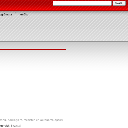
asgrāmata
Ienākt
nu, parkingiem, multistūri un autonomo apsildi
tordici
: Skaista!