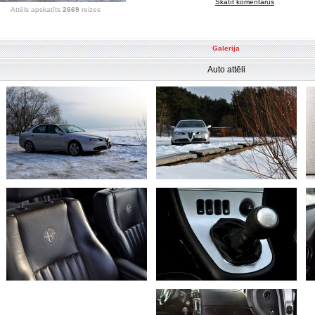
Skatīt komentārus
Attēls apskatīts
2669
reizes
Galerija
Auto attēli