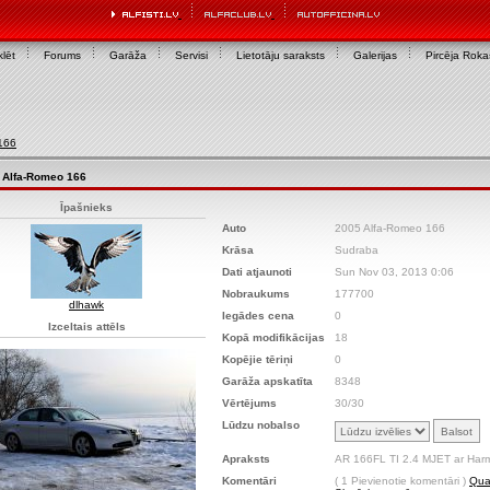
lēt
Forums
Garāža
Servisi
Lietotāju saraksts
Galerijas
Pircēja Rok
166
 Alfa-Romeo 166
Īpašnieks
Auto
2005 Alfa-Romeo 166
Krāsa
Sudraba
Dati atjaunoti
Sun Nov 03, 2013 0:06
Nobraukums
177700
dlhawk
Iegādes cena
0
Izceltais attēls
Kopā modifikācijas
18
Kopējie tēriņi
0
Garāža apskatīta
8348
Vērtējums
30/30
Lūdzu nobalso
Apraksts
AR 166FL TI 2.4 MJET ar Harma
Komentāri
( 1 Pievienotie komentāri )
Quat