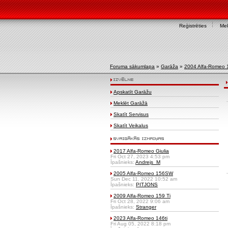
Reģistrēties
Mek
Foruma sākumlapa
»
Garāža
»
2004 Alfa-Romeo
Apskatīt Garāžu
Meklēt Garāžā
Skatīt Servisus
Skatīt Veikalus
2017 Alfa-Romeo Giulia
Fri Oct 27, 2023 4:53 pm
Īpašnieks:
Andrejs_M
2005 Alfa-Romeo 156SW
Sun Dec 11, 2022 10:52 am
Īpašnieks:
PITJONS
2009 Alfa-Romeo 159 Ti
Fri Oct 28, 2022 9:06 am
Īpašnieks:
Stranger
2023 Alfa-Romeo 146ti
Fri Aug 05, 2022 8:18 pm