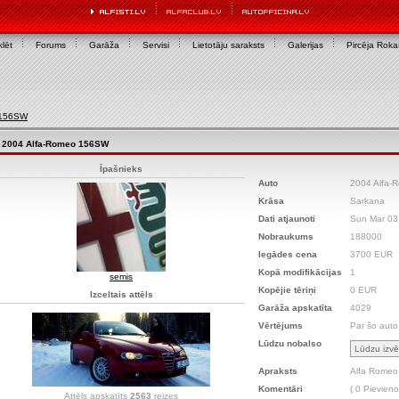
lēt
Forums
Garāža
Servisi
Lietotāju saraksts
Galerijas
Pircēja Rok
 156SW
2004 Alfa-Romeo 156SW
Īpašnieks
Auto
2004 Alfa
Krāsa
Sarkana
Dati atjaunoti
Sun Mar 03
Nobraukums
188000
Iegādes cena
3700 EUR
Kopā modifikācijas
1
semis
Kopējie tēriņi
0 EUR
Izceltais attēls
Garāža apskatīta
4029
Vērtējums
Par šo auto
Lūdzu nobalso
Apraksts
Alfa Romeo
Komentāri
( 0 Pievieno
Attēls apskatīts
2563
reizes