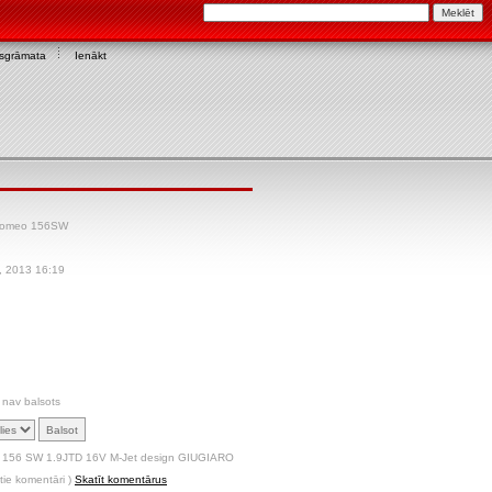
asgrāmata
Ienākt
-Romeo 156SW
, 2013 16:19
 nav balsots
 156 SW 1.9JTD 16V M-Jet design GIUGIARO
tie komentāri )
Skatīt komentārus