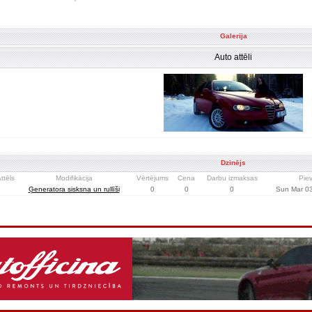
Galerija
Auto attēli
Dzinējs
ttēls
Modifikācija
Vērtējums
Cena
Darbu izmaksas
Pie
Ģeneratora sisksna un rullīši
0
0
0
Sun Mar 03