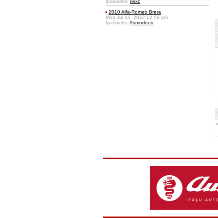
Īpašnieks:
riexc
2010 Alfa-Romeo Brera
Mon Jul 04, 2022 12:59 pm
Īpašnieks:
Asmodeus
A