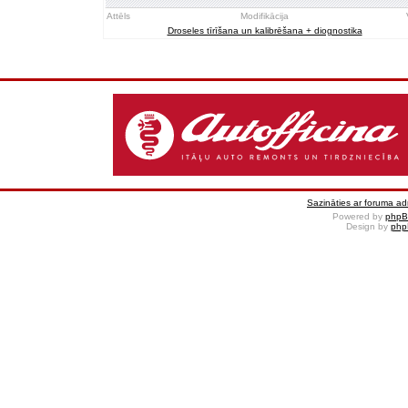
Attēls
Modifikācija
Droseles tīrīšana un kalibrēšana + diognostika
Sazināties ar foruma adm
Powered by
php
Design by
php