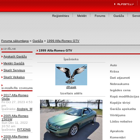
Reģistrēties
Meklēt
Forums
Garāža
Servi
Foruma sākumlapa
»
Garāža
»
1999 Alfa-Romeo GTV
1999 Alfa-Romeo GTV
Apskatīt Garāžu
Īpašnieks
Meklēt Garāžā
Auto
Skatīt Servisus
Krāsa
Skatīt Veikalus
Dati atjaunoti
Nobraukums
dlhawk
Iegādes cena
Izceltais attēls
2017 Alfa-Romeo
Kopā modifikācijas
Giulia
Fri Oct 27, 2023 4:53
Kopējie tēriņi
pm
Īpašnieks:
Andrejs_M
Garāža apskatīta
Vērtējums
2005 Alfa-Romeo
156SW
Lūdzu nobalso
Sun Dec 11, 2022
10:52 am
Īpašnieks:
PITJONS
Apraksts
2009 Alfa-Romeo
Komentāri
159 Ti