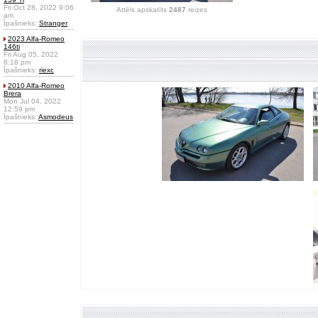
Fri Oct 28, 2022 9:06
Attēls apskatīts
2487
reizes
am
Īpašnieks:
Stranger
2023 Alfa-Romeo
146ti
Fri Aug 05, 2022
8:18 pm
Īpašnieks:
riexc
2010 Alfa-Romeo
Brera
Mon Jul 04, 2022
12:59 pm
Īpašnieks:
Asmodeus