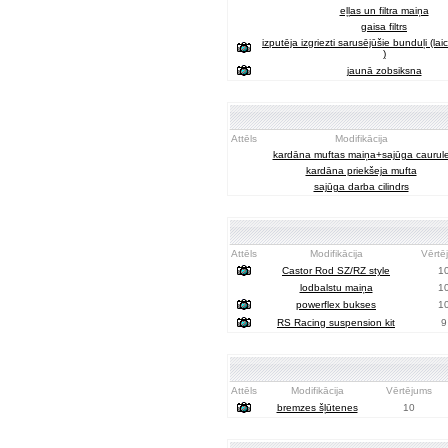
eļļas un filtra maiņa
gaisa filtrs
izputēja izgriezti sarusējūšie bunduļi (lai
)
jaunā zobsiksna
Attēls
Modifikācija
kardāna muftas maiņa+sajūga caurul
kardāna priekšeja mufta
sajūga darba cilindrs
Attēls
Modifikācija
Vērtē
Castor Rod SZ/RZ style
1
lodbalstu maiņa
1
powerflex bukses
1
RS Racing suspension kit
9
Attēls
Modifikācija
Vērtējums
bremzes šļūtenes
10