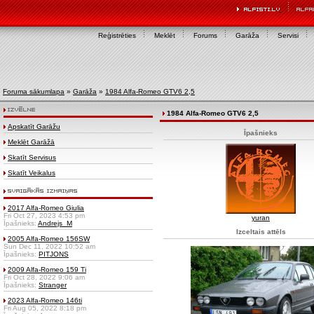
Reģistrēties
Meklēt
Forums
Garāža
Servisi
Foruma sākumlapa
»
Garāža
»
1984 Alfa-Romeo GTV6 2,5
1984 Alfa-Romeo GTV6 2,5
Apskatīt Garāžu
Īpašnieks
Meklēt Garāžā
Skatīt Servisus
Skatīt Veikalus
2017 Alfa-Romeo Giulia
Fri Oct 27, 2023 4:53 pm
yuran
Īpašnieks:
Andrejs_M
Izceltais attēls
2005 Alfa-Romeo 156SW
Sun Dec 11, 2022 10:52 am
Īpašnieks:
PITJONS
2009 Alfa-Romeo 159 Ti
Fri Oct 28, 2022 9:06 am
Īpašnieks:
Stranger
2023 Alfa-Romeo 146ti
Fri Aug 05, 2022 8:18 pm