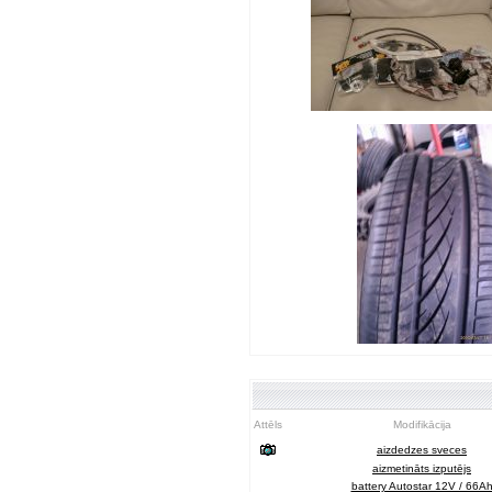
Attēls
Modifikācija
aizdedzes sveces
aizmetināts izputējs
battery Autostar 12V / 66A