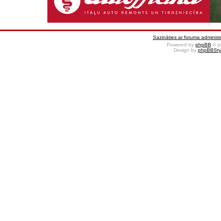
Sazināties ar foruma administr
Powered by
phpBB
© p
Design by
phpBBSty