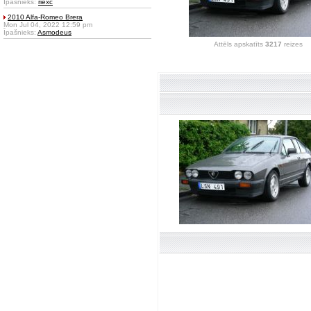
Īpašnieks:
riexc
2010 Alfa-Romeo Brera
Mon Jul 04, 2022 12:59 pm
Īpašnieks:
Asmodeus
Attēls apskatīts
3217
reizes