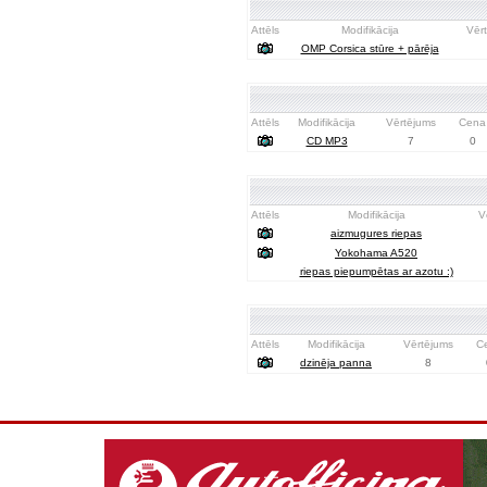
Attēls
Modifikācija
Vēr
OMP Corsica stūre + pārēja
Attēls
Modifikācija
Vērtējums
Cena
CD MP3
7
0
Attēls
Modifikācija
V
aizmugures riepas
Yokohama A520
riepas piepumpētas ar azotu :)
Attēls
Modifikācija
Vērtējums
C
dzinēja panna
8