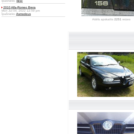
Īpašnieks:
riexc
2010 Alfa-Romeo Brera
Mon Jul 04, 2022 12:59 pm
Īpašnieks:
Asmodeus
Attēls apskatīts
2251
reizes