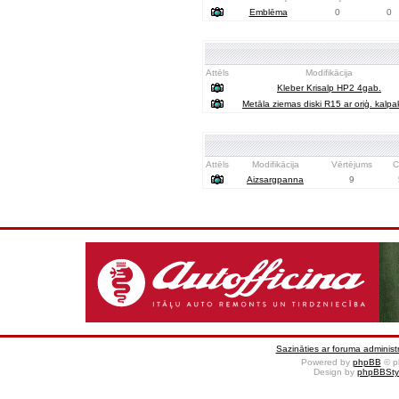
Emblēma
0
0
Attēls
Modifikācija
Kleber Krisalp HP2 4gab.
Metāla ziemas diski R15 ar oriģ. kalp
Attēls
Modifikācija
Vērtējums
C
Aizsargpanna
9
Sazināties ar foruma administr
Powered by
phpBB
© p
Design by
phpBBSty