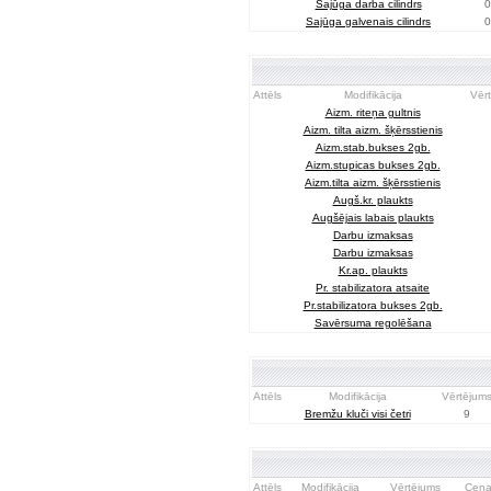
Sajūga darba cilindrs
0
Sajūga galvenais cilindrs
0
Attēls
Modifikācija
Vēr
Aizm. riteņa gultnis
Aizm. tilta aizm. šķērsstienis
Aizm.stab.bukses 2gb.
Aizm.stupicas bukses 2gb.
Aizm.tilta aizm. šķērsstienis
Augš.kr. plaukts
Augšējais labais plaukts
Darbu izmaksas
Darbu izmaksas
Kr.ap. plaukts
Pr. stabilizatora atsaite
Pr.stabilizatora bukses 2gb.
Savērsuma regolēšana
Attēls
Modifikācija
Vērtējum
Bremžu kluči visi četri
9
Attēls
Modifikācija
Vērtējums
Cen