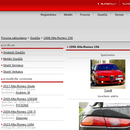
Reģistrēties
Meklēt
Forums
Garāža
Servisi
Foruma sākumlapa
»
Garāža
»
1998 Alfa-Romeo 156
1998 Alfa-Romeo 156
Apskatīt Garāžu
Īpašnieks
Meklēt Garāžā
Skatīt Servisus
Skatīt Veikalus
2017 Alfa-Romeo Giulia
Fri Oct 27, 2023 4:53 pm
Tutolli
Īpašnieks:
Andrejs_M
Izceltais attēls
2005 Alfa-Romeo 156SW
Sun Dec 11, 2022 10:52 am
Īpašnieks:
PITJONS
2009 Alfa-Romeo 159 Ti
Fri Oct 28, 2022 9:06 am
Īpašnieks:
Stranger
2023 Alfa-Romeo 146ti
Fri Aug 05, 2022 8:18 pm