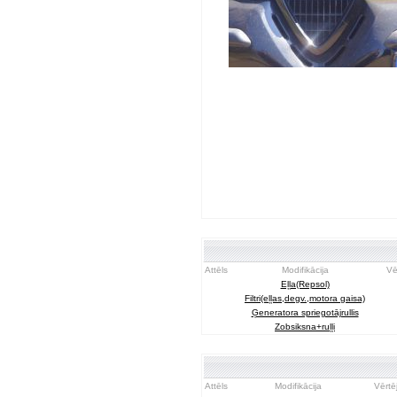
Attēls
Modifikācija
Vē
Eļļa(Repsol)
Filtri(eļļas,degv.,motora gaisa)
Ģeneratora spriegotājrullis
Zobsiksna+ruļļi
Attēls
Modifikācija
Vērtē