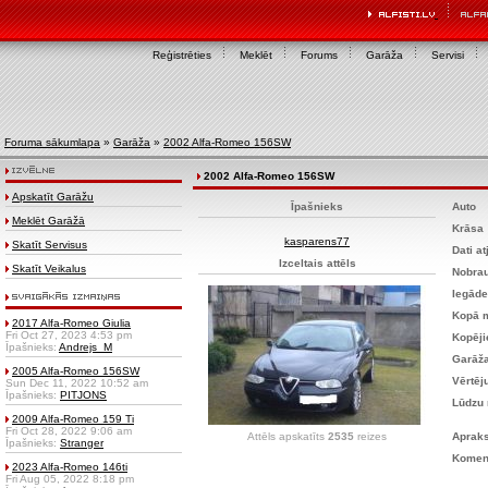
Reģistrēties
Meklēt
Forums
Garāža
Servisi
Foruma sākumlapa
»
Garāža
»
2002 Alfa-Romeo 156SW
2002 Alfa-Romeo 156SW
Apskatīt Garāžu
Īpašnieks
Auto
Meklēt Garāžā
Krāsa
kasparens77
Skatīt Servisus
Dati at
Izceltais attēls
Skatīt Veikalus
Nobra
Iegāde
Kopā m
2017 Alfa-Romeo Giulia
Fri Oct 27, 2023 4:53 pm
Kopējie
Īpašnieks:
Andrejs_M
Garāža
2005 Alfa-Romeo 156SW
Vērtē
Sun Dec 11, 2022 10:52 am
Īpašnieks:
PITJONS
Lūdzu 
2009 Alfa-Romeo 159 Ti
Fri Oct 28, 2022 9:06 am
Attēls apskatīts
2535
reizes
Apraks
Īpašnieks:
Stranger
Komen
2023 Alfa-Romeo 146ti
Fri Aug 05, 2022 8:18 pm