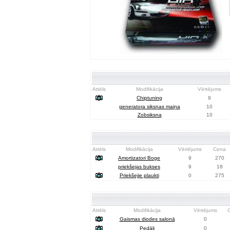
Attēls
Modifikācija
Vērtējums
Chiptuning
9
generatora siksnas maiņa
10
Zobsiksna
10
Attēls
Modifikācija
Vērtējums
Cena
Amortizatori Boge
9
270
priekšejas bukses
9
18
Priekšejie plaukti
0
275
Attēls
Modifikācija
Vērtējums
Gaismas diodes salonā
0
Pedāļi
0