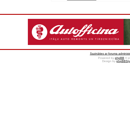
Sazināties ar foruma administr
Powered by
phpBB
© p
Design by
phpBBSty