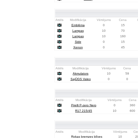
Attēls
Modifikācija
Vērtējums
Cena
Emblēma
0
15
Lampas
10
70
Lampas
10
160
Side
0
15
Xenon
0
45
Attēls
Modifikācija
Vērtējums
Cena
Akmulators
10
59
SajŪGS Valeo
0
0
Attēls
Modifikācija
Vērtējums
Cena
Pirelli P-zero Nero
0
360
R17 215/45
10
600
Attēls
Modifikācija
Vērtējums
Ce
Rokas bremzes blīves
10
2