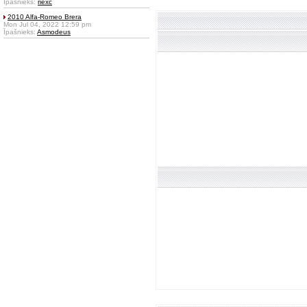
Īpašnieks:
riexc
2010 Alfa-Romeo Brera
Mon Jul 04, 2022 12:59 pm
Īpašnieks:
Asmodeus