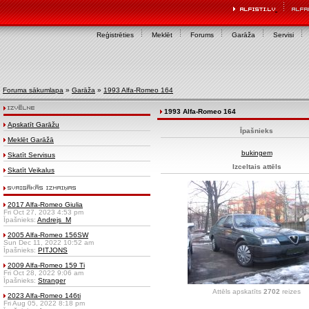
Reģistrēties
Meklēt
Forums
Garāža
Servisi
Foruma sākumlapa
»
Garāža
»
1993 Alfa-Romeo 164
1993 Alfa-Romeo 164
Apskatīt Garāžu
Īpašnieks
Meklēt Garāžā
bukingem
Skatīt Servisus
Izceltais attēls
Skatīt Veikalus
2017 Alfa-Romeo Giulia
Fri Oct 27, 2023 4:53 pm
Īpašnieks:
Andrejs_M
2005 Alfa-Romeo 156SW
Sun Dec 11, 2022 10:52 am
Īpašnieks:
PITJONS
2009 Alfa-Romeo 159 Ti
Fri Oct 28, 2022 9:06 am
Īpašnieks:
Stranger
Attēls apskatīts
2702
reizes
2023 Alfa-Romeo 146ti
Fri Aug 05, 2022 8:18 pm