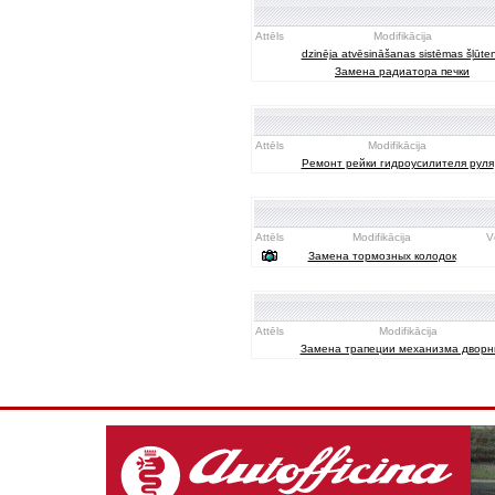
Attēls
Modifikācija
dzinēja atvēsināšanas sistēmas šļūte
Замена радиатора печки
Attēls
Modifikācija
Ремонт рейки гидроусилителя руля
Attēls
Modifikācija
V
Замена тормозных колодок
Attēls
Modifikācija
Замена трапеции механизма дворн