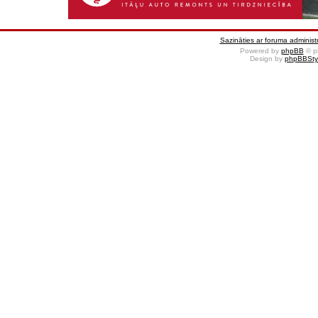
Sazināties ar foruma administr
Powered by
phpBB
© p
Design by
phpBBSty