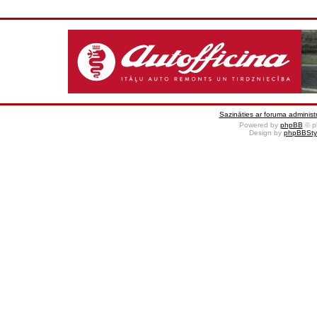
Sazināties ar foruma administr
Powered by
phpBB
© p
Design by
phpBBSty