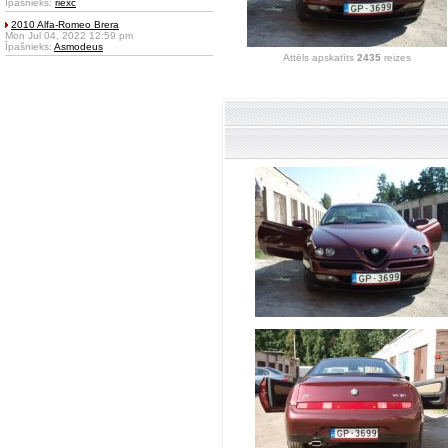
Īpašnieks:
riexc
2010 Alfa-Romeo Brera
Mon Jul 04, 2022 12:59 pm
Īpašnieks:
Asmodeus
Attēls apskatīts
2435
reizes