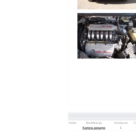
Attēls
Modifikācija
Vērtējums
C
Kartera aizsargs
1