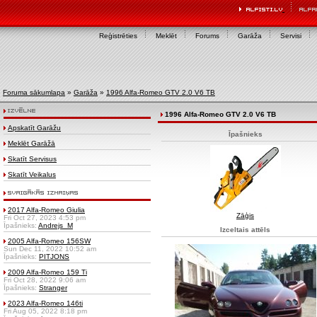
Reģistrēties
Meklēt
Forums
Garāža
Servisi
Foruma sākumlapa
»
Garāža
»
1996 Alfa-Romeo GTV 2.0 V6 TB
1996 Alfa-Romeo GTV 2.0 V6 TB
Apskatīt Garāžu
Īpašnieks
Meklēt Garāžā
Skatīt Servisus
Skatīt Veikalus
2017 Alfa-Romeo Giulia
Zāģis
Fri Oct 27, 2023 4:53 pm
Īpašnieks:
Andrejs_M
Izceltais attēls
2005 Alfa-Romeo 156SW
Sun Dec 11, 2022 10:52 am
Īpašnieks:
PITJONS
2009 Alfa-Romeo 159 Ti
Fri Oct 28, 2022 9:06 am
Īpašnieks:
Stranger
2023 Alfa-Romeo 146ti
Fri Aug 05, 2022 8:18 pm